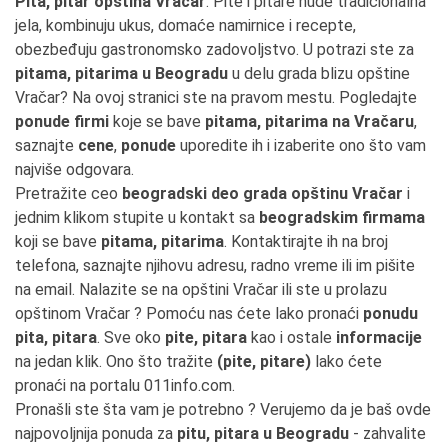
Pita, pitar opština Vračar
. Pite i pitare nude tradicionalna
jela, kombinuju ukus, domaće namirnice i recepte,
obezbeđuju gastronomsko zadovoljstvo. U potrazi ste za
pitama, pitarima u Beogradu
u delu grada blizu opštine
Vračar? Na ovoj stranici ste na pravom mestu. Pogledajte
ponude firmi
koje se bave
pitama, pitarima na Vračaru
,
saznajte
cene
,
ponude
uporedite ih i izaberite ono što vam
najviše odgovara.
Pretražite ceo
beogradski deo grada opštinu Vračar
i
jednim klikom stupite u kontakt sa
beogradskim firmama
koji se bave
pitama, pitarima
. Kontaktirajte ih na broj
telefona, saznajte njihovu adresu, radno vreme ili im pišite
na email. Nalazite se na opštini Vračar ili ste u prolazu
opštinom Vračar ? Pomoću nas ćete lako pronaći
ponudu
pita, pitara
. Sve oko
pite, pitara
kao i ostale
informacije
na jedan klik. Ono što tražite
(pite, pitare)
lako ćete
pronaći na portalu 011info.com.
Pronašli ste šta vam je potrebno ? Verujemo da je baš ovde
najpovoljnija ponuda za
pitu, pitara u Beogradu
- zahvalite