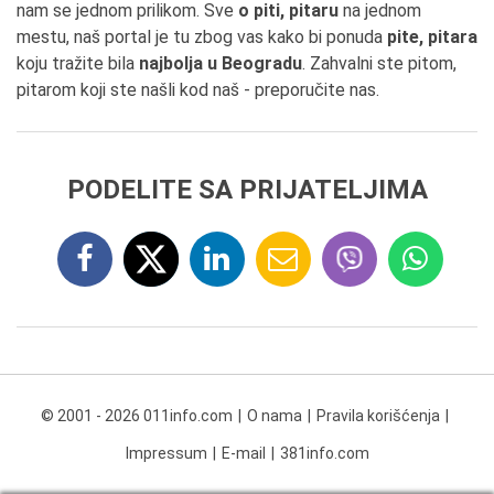
nam se jednom prilikom. Sve
o piti, pitaru
na jednom
mestu, naš portal je tu zbog vas kako bi ponuda
pite, pitara
koju tražite bila
najbolja u Beogradu
. Zahvalni ste pitom,
pitarom koji ste našli kod naš - preporučite nas.
PODELITE SA PRIJATELJIMA
© 2001 - 2026 011info.com
O nama
Pravila korišćenja
Impressum
E-mail
381info.com