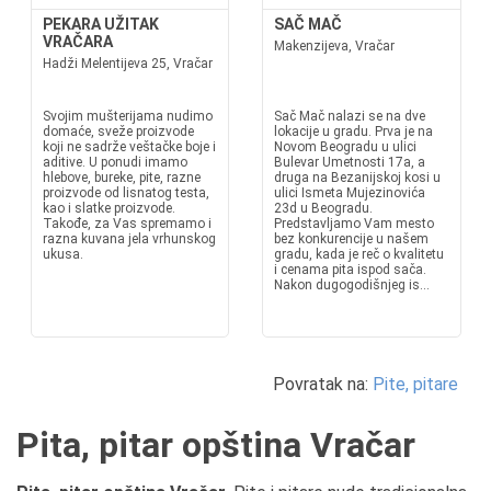
PEKARA UŽITAK
SAČ MAČ
VRAČARA
Makenzijeva, Vračar
Hadži Melentijeva 25, Vračar
Svojim mušterijama nudimo
Sač Mač nalazi se na dve
domaće, sveže proizvode
lokacije u gradu. Prva je na
koji ne sadrže veštačke boje i
Novom Beogradu u ulici
aditive. U ponudi imamo
Bulevar Umetnosti 17a, a
hlebove, bureke, pite, razne
druga na Bezanijskoj kosi u
proizvode od lisnatog testa,
ulici Ismeta Mujezinovića
kao i slatke proizvode.
23d u Beogradu.
Takođe, za Vas spremamo i
Predstavljamo Vam mesto
razna kuvana jela vrhunskog
bez konkurencije u našem
ukusa.
gradu, kada je reč o kvalitetu
i cenama pita ispod sača.
Nakon dugogodišnjeg is...
Povratak na:
Pite, pitare
Pita, pitar opština Vračar