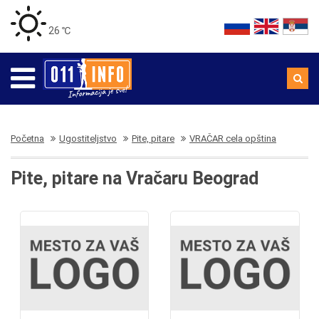
26 ℃
Početna
Ugostiteljstvo
Pite, pitare
VRAČAR cela opština
Pite, pitare na Vračaru Beograd