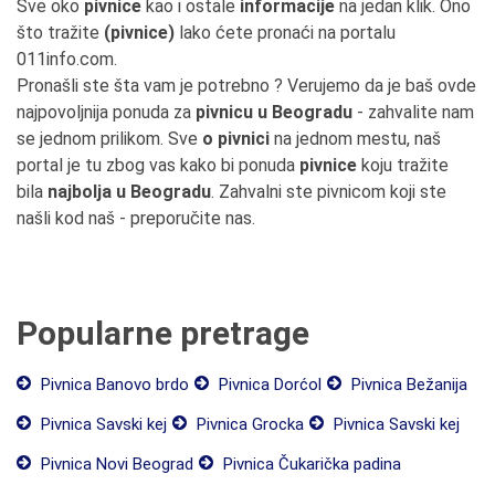
Sve oko
pivnice
kao i ostale
informacije
na jedan klik. Ono
što tražite
(pivnice)
lako ćete pronaći na portalu
011info.com.
Pronašli ste šta vam je potrebno ? Verujemo da je baš ovde
najpovoljnija ponuda za
pivnicu u Beogradu
- zahvalite nam
se jednom prilikom. Sve
o pivnici
na jednom mestu, naš
portal je tu zbog vas kako bi ponuda
pivnice
koju tražite
bila
najbolja u Beogradu
. Zahvalni ste pivnicom koji ste
našli kod naš - preporučite nas.
Popularne pretrage
Pivnica Banovo brdo
Pivnica Dorćol
Pivnica Bežanija
Pivnica Savski kej
Pivnica Grocka
Pivnica Savski kej
Pivnica Novi Beograd
Pivnica Čukarička padina