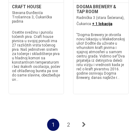
CRAFT HOUSE
DOGMA BREWERY &
TAP ROOM
Stevana Đurđevića
Trošarinca 3, Čukarička
Radnička 3 (stara Šećerana),
padina
Čukarica
+ 1 lokacija
Osetite svežinu i punoću
"Dogma Brewery je otvorila
točenih piva. Craft house
novu lokaciju u Makedonskoj
pivnica u svojoj ponudi ima
ulici! Dođite da uživate u
27 različitih vrsta točenog
vrhunskim kraft pivima i
piva. Naš jedinstven sistem
sjajnoj atmosferi u samom
za točenje i skladištenje piva
centru grada. Vidimo se!"Dva
u hladnoj komori sa
prijatelja iz detinjstva deleći
konstantnom temperaturom
istu viziju i vrednosti kada je
i bez ikakvih oscilacija, počev
reč o kraft pivarstvu 2016.
od ohlađenog bureta pa sve
godine osnivaju Dogma
do same slavine, obezbeđuje
Brewery, danas najbrže r...
uv...
1
2