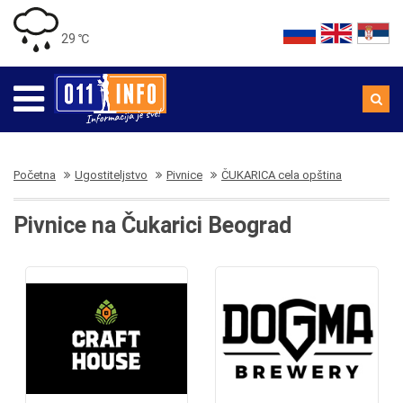
29 ℃
Početna
Ugostiteljstvo
Pivnice
ČUKARICA cela opština
Pivnice na Čukarici Beograd