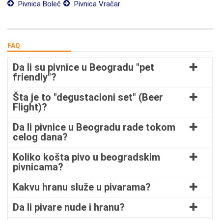
Pivnica Boleč
Pivnica Vračar
FAQ
Da li su pivnice u Beogradu "pet
friendly"?
Šta je to "degustacioni set" (Beer
Flight)?
Da li pivnice u Beogradu rade tokom
celog dana?
Koliko košta pivo u beogradskim
pivnicama?
Kakvu hranu služe u pivarama?
Da li pivare nude i hranu?