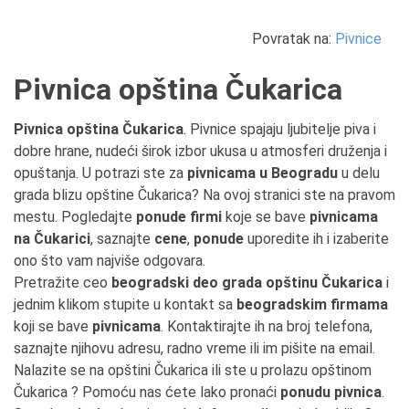
Povratak na:
Pivnice
Pivnica opština Čukarica
Pivnica opština Čukarica
. Pivnice spajaju ljubitelje piva i
dobre hrane, nudeći širok izbor ukusa u atmosferi druženja i
opuštanja. U potrazi ste za
pivnicama u Beogradu
u delu
grada blizu opštine Čukarica? Na ovoj stranici ste na pravom
mestu. Pogledajte
ponude firmi
koje se bave
pivnicama
na Čukarici
, saznajte
cene
,
ponude
uporedite ih i izaberite
ono što vam najviše odgovara.
Pretražite ceo
beogradski deo grada opštinu Čukarica
i
jednim klikom stupite u kontakt sa
beogradskim firmama
koji se bave
pivnicama
. Kontaktirajte ih na broj telefona,
saznajte njihovu adresu, radno vreme ili im pišite na email.
Nalazite se na opštini Čukarica ili ste u prolazu opštinom
Čukarica ? Pomoću nas ćete lako pronaći
ponudu pivnica
.