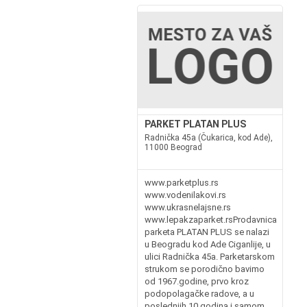
PARKET PLATAN PLUS
Radnička 45a (Čukarica, kod Ade),
11000 Beograd
www.parketplus.rs
www.vodenilakovi.rs
www.ukrasnelajsne.rs
www.lepakzaparket.rsProdavnica
parketa PLATAN PLUS se nalazi
u Beogradu kod Ade Ciganlije, u
ulici Radnička 45a. Parketarskom
strukom se porodično bavimo
od 1967.godine, prvo kroz
podopolagačke radove, a u
poslednjih 10 godina i samom