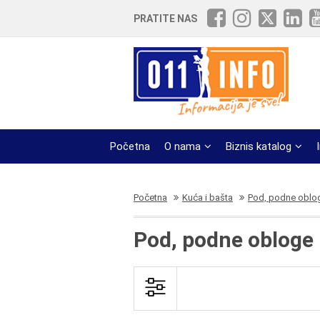
PRATITE NAS
Početna
O nama
Biznis katalog
Početna
Kuća i bašta
Pod, podne oblo
Pod, podne obloge 