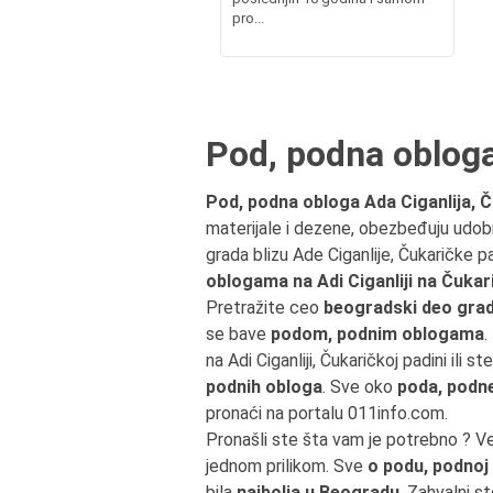
pro...
Pod, podna obloga
Pod, podna obloga Ada Ciganlija, 
materijale i dezene, obezbeđuju udob
grada blizu Ade Ciganlije, Čukaričke 
oblogama na Adi Ciganliji na Čukar
Pretražite ceo
beogradski deo grad
se bave
podom, podnim oblogama
.
na Adi Ciganliji, Čukaričkoj padini i
podnih obloga
. Sve oko
poda, podn
pronaći na portalu 011info.com.
Pronašli ste šta vam je potrebno ? V
jednom prilikom. Sve
o podu, podnoj
bila
najbolja u Beogradu
. Zahvalni s