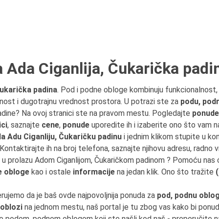
 Ada Ciganlija, Čukarička padi
Čukarička padina
. Pod i podne obloge kombinuju funkcionalnost, 
nost i dugotrajnu vrednost prostora. U potrazi ste za
podu, pod
padine? Na ovoj stranici ste na pravom mestu. Pogledajte
ponude 
ici
, saznajte
cene
,
ponude
uporedite ih i izaberite ono što vam n
a Adu Ciganliju, Čukaričku padinu
i jednim klikom stupite u ko
 Kontaktirajte ih na broj telefona, saznajte njihovu adresu, radno v
li ste u prolazu Adom Ciganlijom, Čukaričkom padinom ? Pomoću nas
e obloge
kao i ostale
informacije
na jedan klik. Ono što tražite
erujemo da je baš ovde najpovoljnija ponuda za
pod, podnu oblo
 oblozi
na jednom mestu, naš portal je tu zbog vas kako bi ponu
te podom, podnom oblogom koji ste našli kod naš - preporučite n