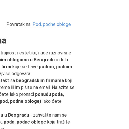
Povratak na:
Pod, podne obloge
na
trajnost i estetiku, nude raznovrsne
nim oblogama u Beogradu
u delu
firmi
koje se bave
podom, podnim
ajviše odgovara.
ntakt sa
beogradskim firmama
koji
reme ili im pišite na email. Nalazite se
 ćete lako pronaći
ponudu poda,
(pod, podne obloge)
lako ćete
gu u Beogradu
- zahvalite nam se
da
poda, podne obloge
koju tražite
as.