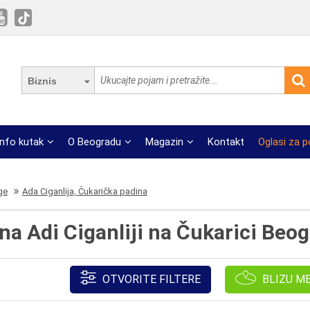
Biznis
Info kutak
O Beogradu
Magazin
Kontakt
Oglasi za 
ge
Ada Ciganlija, Čukarička padina
na Adi Ciganliji na Čukarici Beo
OTVORITE FILTERE
BLIZU M