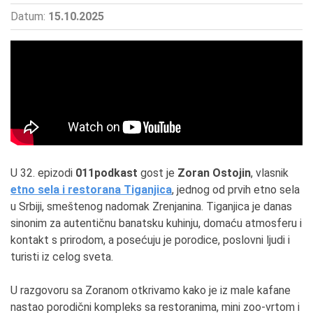
Datum:
15.10.2025
U 32. epizodi
011podkast
gost je
Zoran Ostojin
, vlasnik
etno sela i restorana Tiganjica
, jednog od prvih etno sela
u Srbiji, smeštenog nadomak Zrenjanina. Tiganjica je danas
sinonim za autentičnu banatsku kuhinju, domaću atmosferu i
kontakt s prirodom, a posećuju je porodice, poslovni ljudi i
turisti iz celog sveta.
U razgovoru sa Zoranom otkrivamo kako je iz male kafane
nastao porodični kompleks sa restoranima, mini zoo-vrtom i