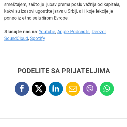
smeštajem, zašto je ljubav prema poslu važnija od kapitala,
kakvi su izazovi ugostiteljstva u Srbiji, ali i koje lekcije je
poneo iz etno sela širom Evrope.
Slušajte nas na
:
Youtube
,
Apple Podcasts
,
Deezer
,
SoundCloud
,
Spotify
.
PODELITE SA PRIJATELJIMA