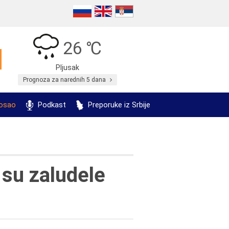
26 ℃
Pljusak
Prognoza za narednih 5 dana
posao
Podkast
Preporuke iz Srbije
 su zaludele