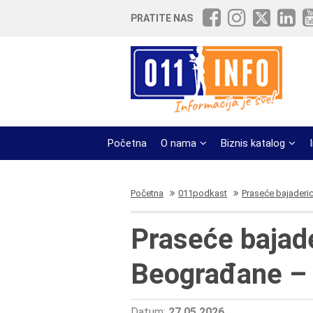
PRATITE NAS
Početna
O nama
Biznis katalog
Početna
011podkast
Praseće bajaderi
Praseće bajade
Beograđane –
Datum:
27.05.2026