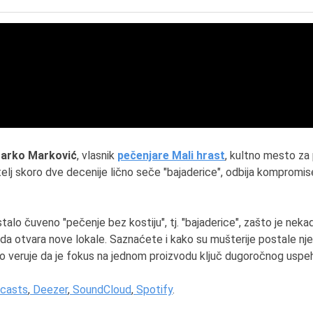
arko Marković
, vlasnik
pečenjare Mali hrast
, kultno mesto za
lj skoro dve decenije lično seče "bajaderice", odbija kompromise 
talo čuveno "pečenje bez kostiju", tj. "bajaderice", zašto je nek
o da otvara nove lokale. Saznaćete i kako su mušterije postale nj
to veruje da je fokus na jednom proizvodu ključ dugoročnog uspe
casts
,
Deezer
,
SoundCloud
,
Spotify
.