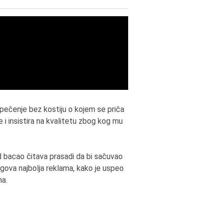
 pečenje bez kostiju o kojem se priča
i insistira na kvalitetu zbog kog mu
ad bacao čitava prasadi da bi sačuvao
egova najbolja reklama, kako je uspeo
ha.