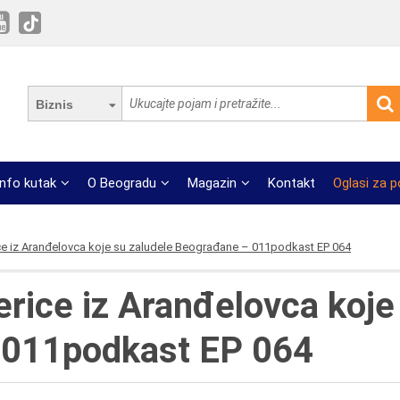
Biznis
Info kutak
O Beogradu
Magazin
Kontakt
Oglasi za 
ce iz Aranđelovca koje su zaludele Beograđane – 011podkast EP 064
rice iz Aranđelovca koje
 011podkast EP 064