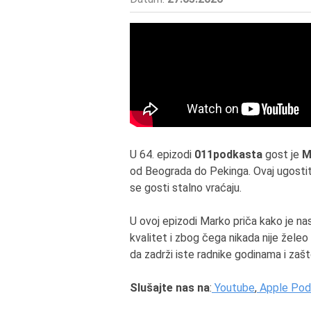
U 64. epizodi
011podkasta
gost je
M
od Beograda do Pekinga. Ovaj ugostite
se gosti stalno vraćaju.
U ovoj epizodi Marko priča kako je nas
kvalitet i zbog čega nikada nije žele
da zadrži iste radnike godinama i zaš
Slušajte nas na
:
Youtube
,
Apple Pod