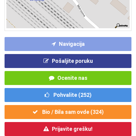
Navigacija
Pošaljite poruku
Ocenite nas
Pohvalite (
252
)
Bio / Bila sam ovde (
324
)
Prijavite grešku!