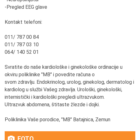
-Pregled EEG glave
Kontakt telefoni:
011/ 787 00 84
011/ 787 03 10
064/ 140 52 01
Svratite do naše kardiološke i ginekološke ordinacije u
okviru poliklinike "MB" i povedite računa o
svom zdravlju. Endokrinolog, urolog, ginekolog, dermatolog i
kardiolog u službi Vašeg zdravlja. Urološki, ginekološki,
internistički i kardiološki pregledi ultrazvukom.
Ultrazvuk abdomena, štitaste žlezde i dojki.
Poliklinika Vaše porodice, "MB" Batajnica, Zemun
FOTO