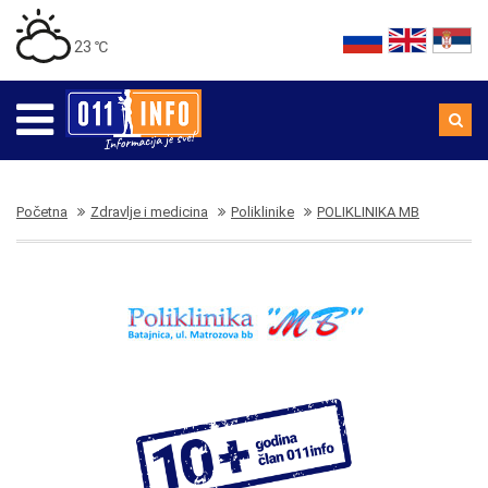
23 ℃
Početna
Zdravlje i medicina
Poliklinike
POLIKLINIKA MB