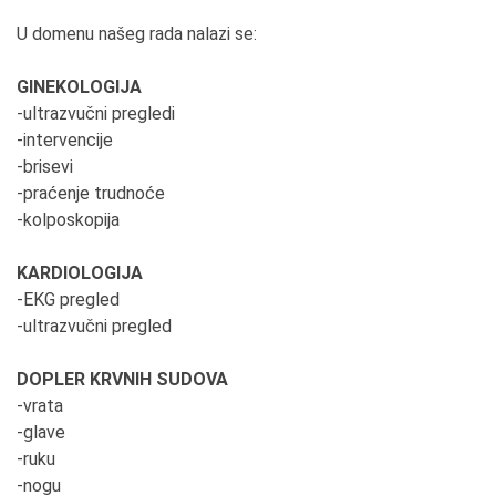
U domenu našeg rada nalazi se:
GINEKOLOGIJA
-ultrazvučni pregledi
-intervencije
-brisevi
-praćenje trudnoće
-kolposkopija
KARDIOLOGIJA
-EKG pregled
-ultrazvučni pregled
DOPLER KRVNIH SUDOVA
-vrata
-glave
-ruku
-nogu