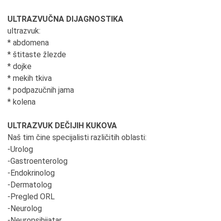
ULTRAZVUČNA DIJAGNOSTIKA
ultrazvuk:
* abdomena
* štitaste žlezde
* dojke
* mekih tkiva
* podpazučnih jama
* kolena
ULTRAZVUK DEČIJIH KUKOVA
Naš tim čine specijalisti različitih oblasti:
-Urolog
-Gastroenterolog
-Endokrinolog
-Dermatolog
-Pregled ORL
-Neurolog
-Neuropsihijatar