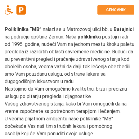
CENOVNIK
Poliklinika “MB”
nalazi se u Matrozovoj ulici bb, u
Batajnici
na području opštine Zemun. Naša
poliklinika
postoji i radi
od 1995. godine, nudeći Vam na jednom mestu široku paletu
pregleda iz različitih oblasti savremene medicine. Budući da
su preventivni pregled i praćenje zdravstvenog stanja kod
obolelih osoba, veoma važni da dalji tok lečenja obezbedili
smo Vam pouzdanu uslugu, od strane lekara sa
dugogodišnjim iskustvom u radu.
Nastojimo da Vam omogućimo kvalitetnu, brzu i preciznu
uslugu po pitanju pregleda i dijagnostike
Vašeg zdravstvenog stanja, kako bi Vam omogućili da na
vreme započnete sa potrebnom terapijom i lečenjem.
U veoma prijatnom ambijentu naše poliklinike "MB"
dočekaće Vas naš tim stručnih lekara i pomoćnog
osoblja koji će Vam ponuditi svoje usluge.