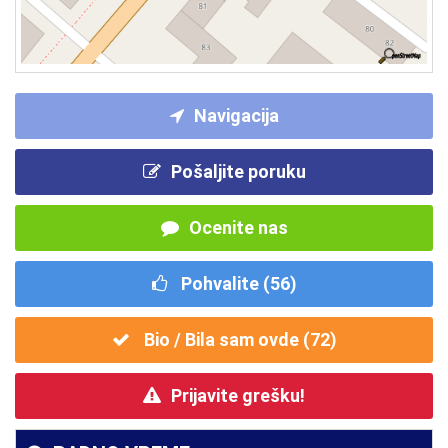
Navigacija
Pošaljite poruku
Ocenite nas
Pohvalite (
56
)
Bio / Bila sam ovde (
72
)
Prijavite grešku!