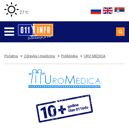
27 ℃
Početna
Zdravlje i medicina
Poliklinike
URO MEDICA