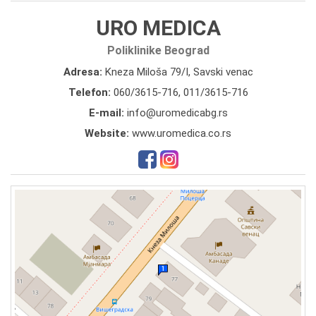
URO MEDICA
Poliklinike Beograd
Adresa:
Kneza Miloša 79/I, Savski venac
Telefon:
060/3615-716
,
011/3615-716
E-mail:
info@uromedicabg.rs
Website:
www.uromedica.co.rs