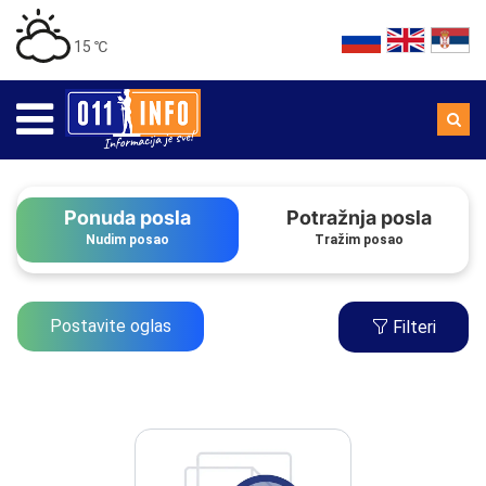
15 ℃
Ponuda posla
Potražnja posla
Nudim posao
Tražim posao
Postavite oglas
Filteri