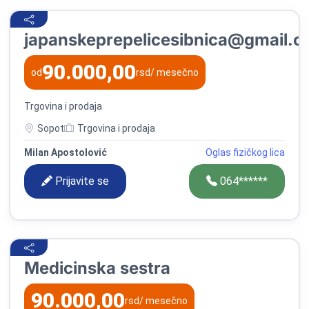
japanskeprepelicesibnica@gmail.
90.000,00
od
rsd
/ mesečno
Trgovina i prodaja
Sopot
Trgovina i prodaja
Milan Apostolović
Oglas fizičkog lica
Prijavite se
064******
Medicinska sestra
90.000,00
rsd
/ mesečno