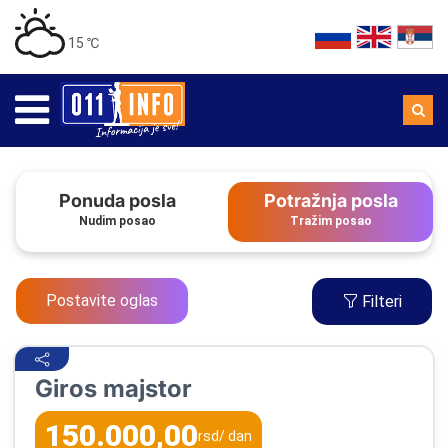
15 ℃
Ponuda posla
Potražnja posla
Nudim posao
Tražim posao
Postavite oglas
Filteri
Giros majstor
150.000,00
rsd
/ dan