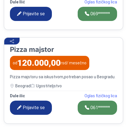
Dule Ilić
Oglas fizičkog lica
Prijavite se
069******
Pizza majstor
120.000,00
od
rsd
/ mesečno
Pizza majstoru sa iskustvom,potreban posao u Beogradu.
Beograd
Ugostiteljstvo
Dule ilic
Oglas fizičkog lica
Prijavite se
061******