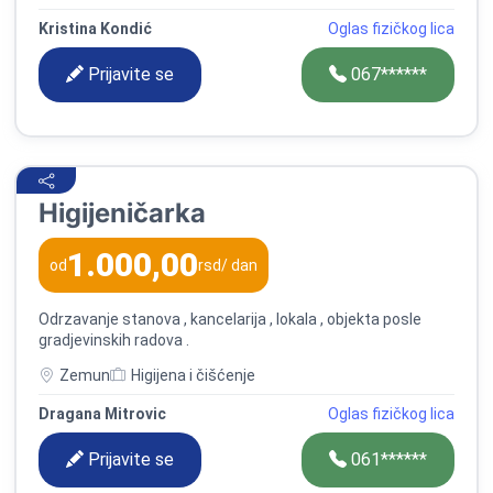
Kristina Kondić
Oglas fizičkog lica
Prijavite se
067******
Higijeničarka
1.000,00
od
rsd
/ dan
Odrzavanje stanova , kancelarija , lokala , objekta posle
gradjevinskih radova .
Zemun
Higijena i čišćenje
Dragana Mitrovic
Oglas fizičkog lica
Prijavite se
061******