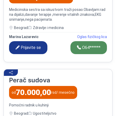
Medicinska sestra sa iskustvom traži posao.Obavljam:rad
na dijalizi,davanje terapije ,merenje vitalnih znakova,EKG
snimanje,nega pacijenata.
Beograd
Zdravlje i medicina
Marina Lazarevic
Oglas fizičkog lica
Prijavite se
O64******
Perač sudova
70.000,00
od
rsd
/ mesečno
Pomoćni radnik u kuhinji
Beograd
Ugostiteljstvo