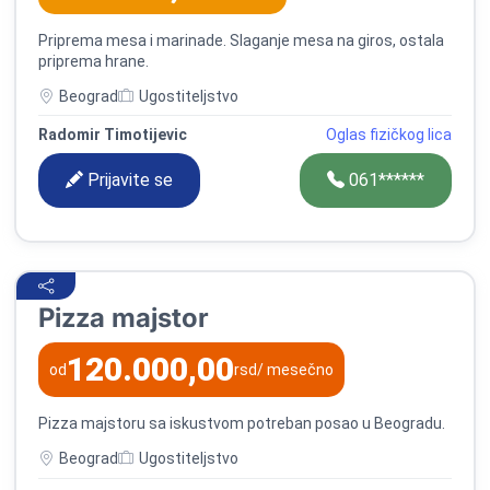
Priprema mesa i marinade. Slaganje mesa na giros, ostala
priprema hrane.
Beograd
Ugostiteljstvo
Radomir Timotijevic
Oglas fizičkog lica
Prijavite se
061******
Pizza majstor
120.000,00
od
rsd
/ mesečno
Pizza majstoru sa iskustvom potreban posao u Beogradu.
Beograd
Ugostiteljstvo