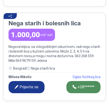
Nega starih i bolesnih lica
1.000,00
rsd
/ sat
Negovateljica, sa višegodišnjim iskustvom, radi negu starih
i bolesnih lica u kućnim uslovima. Može 2, 3, 4, 5 h na
dnevnom nivou,a mogu i noćna dežurstva. 063 268 559
Mila 064 9679159 Jelena
Beograd
Nega starih lica
Milona Nikolic
Oglas fizičkog lica
Prijavite se
+38******