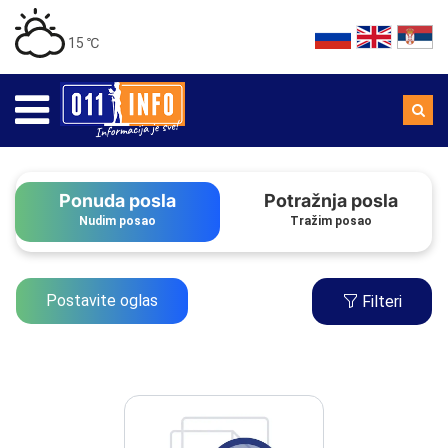
15 ℃
Ponuda posla
Potražnja posla
Nudim posao
Tražim posao
Postavite oglas
Filteri