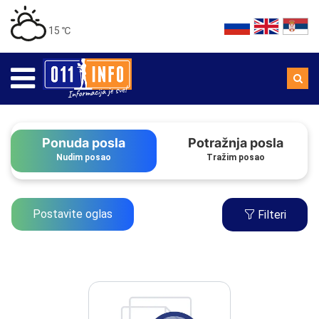
15 ℃
Ponuda posla
Potražnja posla
Nudim posao
Tražim posao
Postavite oglas
Filteri