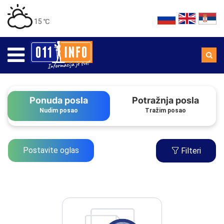
15 ℃
Ponuda posla
Potražnja posla
Nudim posao
Tražim posao
Postavite oglas
Filteri