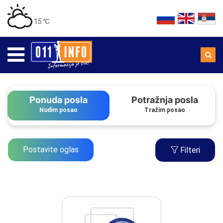
15 ℃
Ponuda posla
Potražnja posla
Nudim posao
Tražim posao
Postavite oglas
Filteri