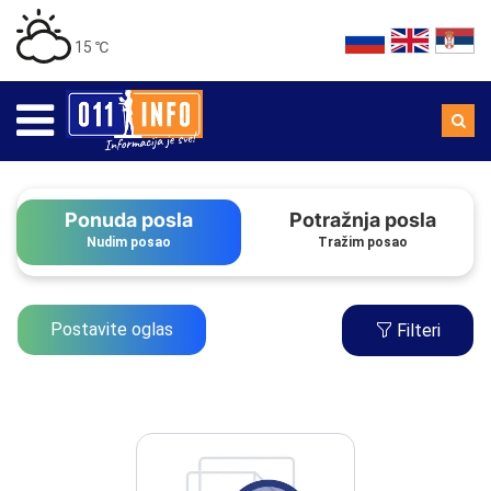
15 ℃
Ponuda posla
Potražnja posla
Nudim posao
Tražim posao
Postavite oglas
Filteri