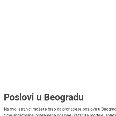
Poslovi u Beogradu
Na ovoj stranici možete brzo da pronađete poslove u Beogradu 
time angažmane, povremene poslove i različite modele isplate