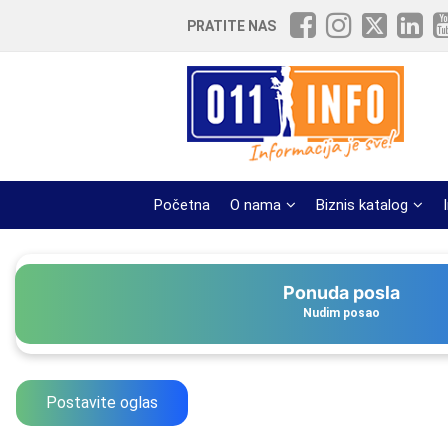
PRATITE NAS
Početna
O nama
Biznis katalog
Ponuda posla
Nudim posao
Postavite oglas