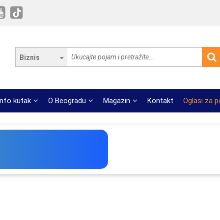
Biznis
Info kutak
O Beogradu
Magazin
Kontakt
Oglasi za 