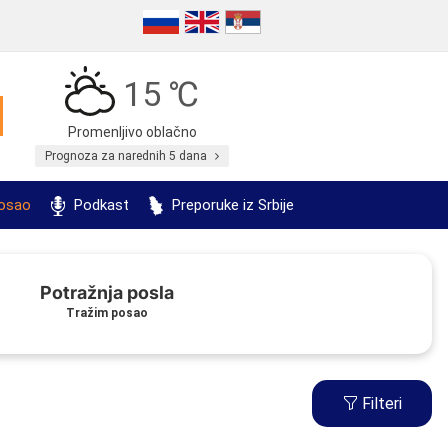
15 ℃
Promenljivo oblačno
Prognoza za narednih 5 dana
posao
Podkast
Preporuke iz Srbije
Potražnja posla
Tražim posao
Filteri