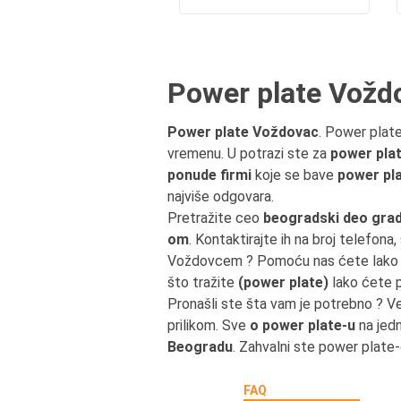
Power plate Vožd
Power plate Voždovac
. Power plate
vremenu. U potrazi ste za
power pla
ponude firmi
koje se bave
power pl
najviše odgovara.
Pretražite ceo
beogradski deo gra
om
. Kontaktirajte ih na broj telefona
Voždovcem ? Pomoću nas ćete lako
što tražite
(power plate)
lako ćete p
Pronašli ste šta vam je potrebno ? V
prilikom. Sve
o power plate-u
na jedn
Beogradu
. Zahvalni ste power plate-
FAQ