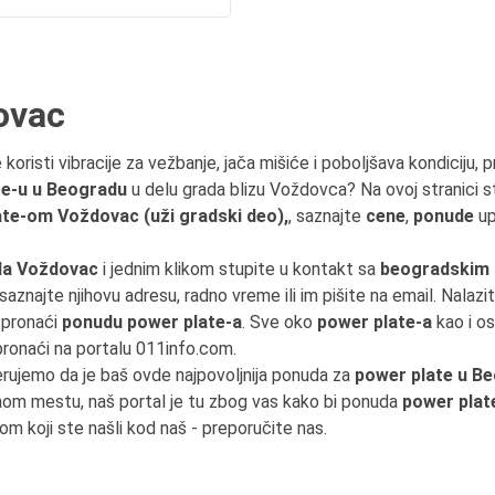
ovac
 koristi vibracije za vežbanje, jača mišiće i poboljšava kondiciju,
te-u u Beogradu
u delu grada blizu Voždovca? Na ovoj stranici 
ate-om Voždovac (uži gradski deo),
, saznajte
cene
,
ponude
up
da Voždovac
i jednim klikom stupite u kontakt sa
beogradskim
, saznajte njihovu adresu, radno vreme ili im pišite na email. Nalaz
 pronaći
ponudu power plate-a
. Sve oko
power plate-a
kao i o
ronaći na portalu 011info.com.
erujemo da je baš ovde najpovoljnija ponuda za
power plate u B
om mestu, naš portal je tu zbog vas kako bi ponuda
power plat
om koji ste našli kod naš - preporučite nas.