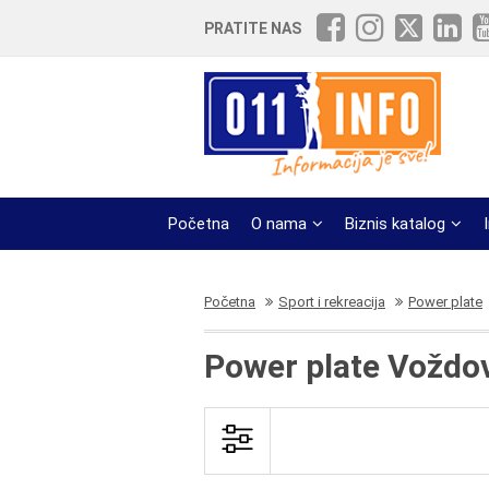
PRATITE NAS
Početna
O nama
Biznis katalog
Početna
Sport i rekreacija
Power plate
Power plate Voždov