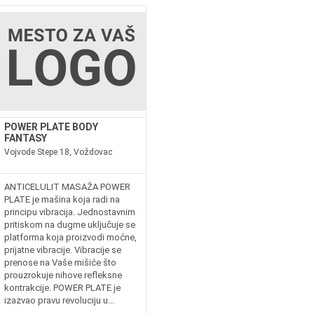
POWER PLATE BODY
FANTASY
Vojvode Stepe 18, Voždovac
ANTICELULIT MASAŽA POWER
PLATE je mašina koja radi na
principu vibracija. Jednostavnim
pritiskom na dugme uključuje se
platforma koja proizvodi moćne,
prijatne vibracije. Vibracije se
prenose na Vaše mišiće što
prouzrokuje nihove refleksne
kontrakcije. POWER PLATE je
izazvao pravu revoluciju u...