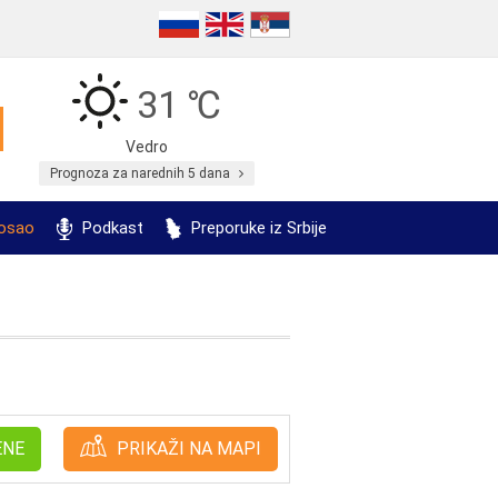
31 ℃
Vedro
Prognoza za narednih 5 dana
posao
Podkast
Preporuke iz Srbije
ENE
PRIKAŽI NA MAPI