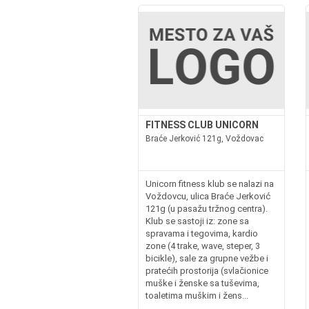
FITNESS CLUB UNICORN
Braće Jerković 121g, Voždovac
Unicorn fitness klub se nalazi na
Voždovcu, ulica Braće Jerković
121g (u pasažu tržnog centra).
Klub se sastoji iz: zone sa
spravama i tegovima, kardio
zone (4 trake, wave, steper, 3
bicikle), sale za grupne vežbe i
pratećih prostorija (svlačionice
muške i ženske sa tuševima,
toaletima muškim i žens...