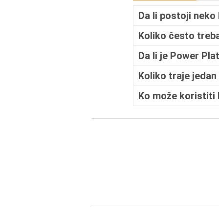
Da li postoji nek
Koliko često treb
Da li je Power Pl
Koliko traje jeda
Ko može koristiti