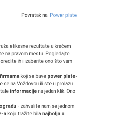
Povratak na:
Power plate
 pruža efikasne rezultate u kraćem
ste na pravom mestu. Pogledajte
oredite ih i izaberite ono što vam
 firmama
koji se bave
power plate-
ite se na Voždovcu ili ste u prolazu
stale
informacije
na jedan klik. Ono
eogradu
- zahvalite nam se jednom
e-a
koju tražite bila
najbolja u