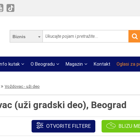
Biznis
Info kutak
O Beogradu
Magazin
Kontakt
Oglasi za 
Voždovac - uži deo
ac (uži gradski deo), Beograd
OTVORITE FILTERE
BLIZU M