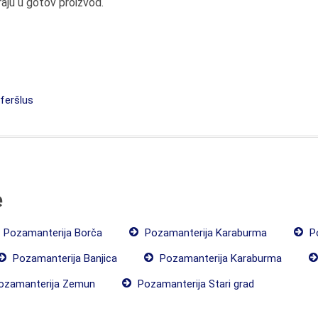
raju u gotov proizvod.
feršlus
e
Pozamanterija Borča
Pozamanterija Karaburma
Po
Pozamanterija Banjica
Pozamanterija Karaburma
zamanterija Zemun
Pozamanterija Stari grad