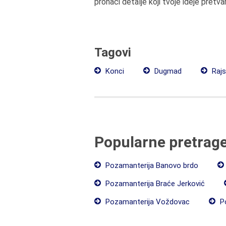
pronaći detalje koji tvoje ideje pretva
Tagovi
Konci
Dugmad
Rajs
Popularne pretrag
Pozamanterija Banovo brdo
Pozamanterija Braće Jerković
Pozamanterija Voždovac
Po