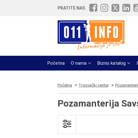
PRATITE NAS
Početna
O nama
Biznis katalog
Početna
Trgovački centar
Pozamanteri
Pozamanterija Savs