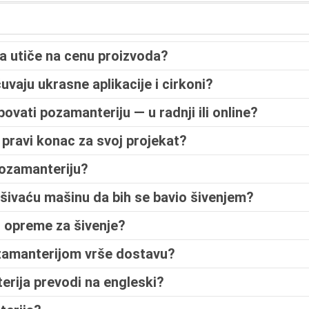
ja utiče na cenu proizvoda?
uvaju ukrasne aplikacije i cirkoni?
povati pozamanteriju — u radnji ili online?
pravi konac za svoj projekat?
pozamanteriju?
 šivaću mašinu da bih se bavio šivenjem?
d opreme za šivenje?
ozamanterijom vrše dostavu?
rija prevodi na engleski?