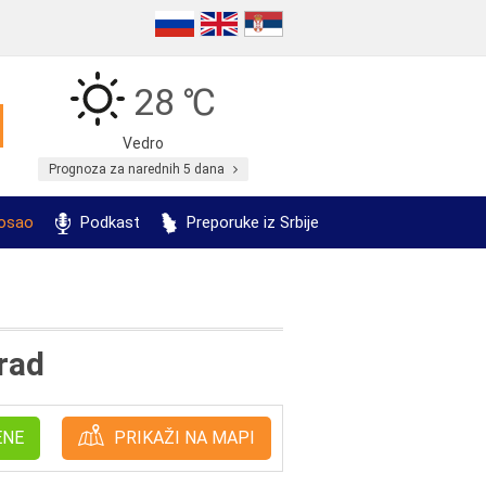
28 ℃
Vedro
Prognoza za narednih 5 dana
posao
Podkast
Preporuke iz Srbije
rad
ENE
PRIKAŽI NA MAPI