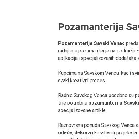
Pozamanterija Sa
Pozamanterija Savski Venac
predst
radnjama pozamanterije na području S
aplikacija i specijalizovanih dodataka
Kupcima na Savskom Vencu, kao i svi
svaki kreativni proces.
Radnje Savskog Venca posebno su poz
ti je potrebna
pozamanterija Savski 
specijalizovane artikle.
Raznovrsna ponuda Savskog Venca omo
odeće
,
dekora
i kreativnih projekata