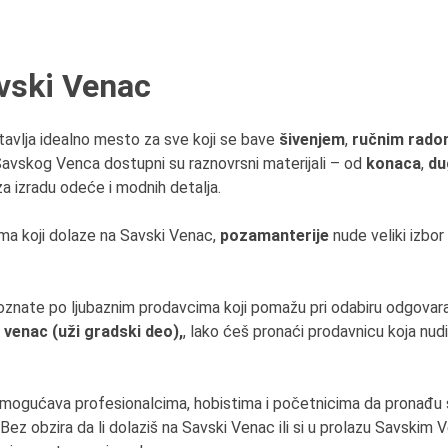
vski Venac
avlja idealno mesto za sve koji se bave
šivenjem
,
ručnim rad
avskog Venca dostupni su raznovrsni materijali – od
konaca
,
du
 za izradu odeće i modnih detalja.
ma koji dolaze na Savski Venac,
pozamanterije
nude veliki izbor
nate po ljubaznim prodavcima koji pomažu pri odabiru odgovara
venac (uži gradski deo),
, lako ćeš pronaći prodavnicu koja nud
gućava profesionalcima, hobistima i početnicima da pronađu sv
. Bez obzira da li dolaziš na Savski Venac ili si u prolazu Savskim