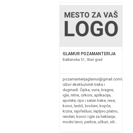
GLAMUR POZAMANTERIJA
Balkanska 51, Stari grad
pozamanterijaglamur@gmail.comVeliki
izbor ekskluzivnih traka i
dugmadi. Čipka, vuna, kragne,
igle, nitne, cirkoni, aplikacije,
epolete, rips i saten trake, rese,
konci, lastiš, broševi, kopče,
krzna, rajsfešlusi, lepljivo platno,
renderi, konci i igle za heklanje,
modni lanci, perlice, učkuri, sili...