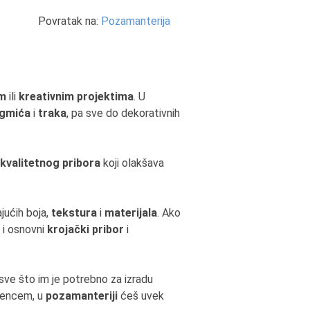
Povratak na:
Pozamanterija
om
ili
kreativnim projektima
. U
gmića
i
traka
, pa sve do dekorativnih
kvalitetnog pribora
koji olakšava
jućih boja,
tekstura
i
materijala
. Ako
i i osnovni
krojački pribor
i
e što im je potrebno za izradu
 Vencem, u
pozamanteriji
ćeš uvek