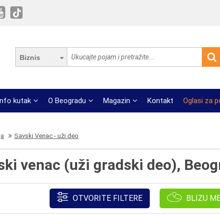
Biznis
Info kutak
O Beogradu
Magazin
Kontakt
Oglasi za 
ja
Savski Venac - uži deo
ki venac (uži gradski deo), Beog
OTVORITE FILTERE
BLIZU M