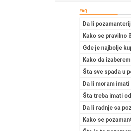
FAQ
Da li pozamanteri
Kako se pravilno č
Gde je najbolje ku
Kako da izaberem 
Šta sve spada u 
Da li moram imati
Šta treba imati o
Da li radnje sa p
Kako se pozamante