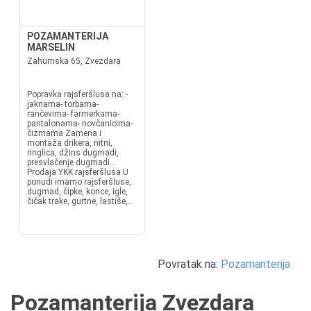
POZAMANTERIJA
MARSELIN
Zahumska 65, Zvezdara
Popravka rajsferšlusa na: -
jaknama- torbama-
rančevima- farmerkama-
pantalonama- novčanicima-
čizmama Zamena i
montaža drikera, nitni,
ringlica, džins dugmadi,
presvlačenje dugmadi...
Prodaja YKK rajsferšlusa U
ponudi imamo rajsferšluse,
dugmad, čipke, konce, igle,
čičak trake, gurtne, lastiše,...
Povratak na:
Pozamanterija
Pozamanterija Zvezdara