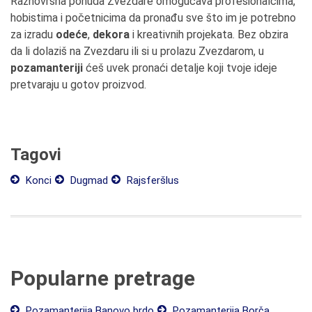
Raznovrsna ponuda Zvezdare omogućava profesionalcima,
hobistima i početnicima da pronađu sve što im je potrebno
za izradu
odeće
,
dekora
i kreativnih projekata. Bez obzira
da li dolaziš na Zvezdaru ili si u prolazu Zvezdarom, u
pozamanteriji
ćeš uvek pronaći detalje koji tvoje ideje
pretvaraju u gotov proizvod.
Tagovi
Konci
Dugmad
Rajsferšlus
Popularne pretrage
Pozamanterija Banovo brdo
Pozamanterija Borča