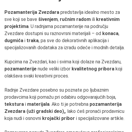
Pozamanterija Zvezdara
predstavlja idealno mesto za
sve koji se bave
šivenjem
,
ručnim radom
ili
kreativnim
projektima
. U radnjama pozamanterije na području
Zvezdare dostupni su raznovrsni materijali – od
konaca
,
dugmića
i
traka
, pa sve do dekorativnih aplikacija i
specijalizovanih dodataka za izradu odeće i modnih detalja.
Kupcima na Zvezdari, kao i svima koji dolaze na Zvezdaru,
pozamanterije
nude veliki izbor
kvalitetnog pribora
koji
olakšava svaki kreativni proces.
Radnje Zvezdare posebno su poznate po ljubaznim
prodavcima koji pomažu pri odabiru odgovarajućih boja,
tekstura
i
materijala
. Ako ti je potrebna
pozamanterija
Zvezdara (uži gradski deo),
, lako ćeš pronaći prodavnicu
koja nudi i osnovni
krojački pribor
i specijalizovane artikle.