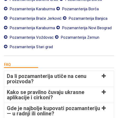
Pozamanterija Karaburma
Pozamanterija Borča
Pozamanterija Braće Jerković
Pozamanterija Banjica
Pozamanterija Karaburma
Pozamanterija Novi Beograd
Pozamanterija Voždovac
Pozamanterija Zemun
Pozamanterija Stari grad
FAQ
Da li pozamanterija utiče na cenu
proizvoda?
Kako se pravilno čuvaju ukrasne
aplikacije i cirkoni?
Gde je najbolje kupovati pozamanteriju
— u radnji ili online?