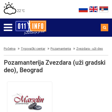
22 ℃
Početna
Trgovački centar
Pozamanterija
Zvezdara - uži deo
Pozamanterija Zvezdara (uži gradski
deo), Beograd