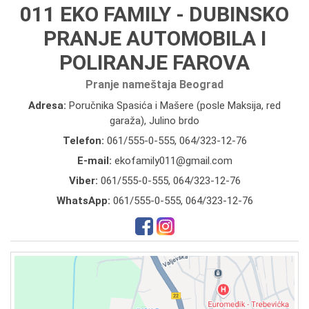
011 EKO FAMILY - DUBINSKO
PRANJE AUTOMOBILA I
POLIRANJE FAROVA
Pranje nameštaja Beograd
Adresa:
Poručnika Spasića i Mašere (posle Maksija, red
garaža), Julino brdo
Telefon:
061/555-0-555
,
064/323-12-76
E-mail:
ekofamily011@gmail.com
Viber:
061/555-0-555, 064/323-12-76
WhatsApp:
061/555-0-555, 064/323-12-76