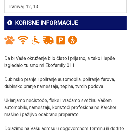
Tramvaj: 12, 13
KORISNE INFORMACIJE
Da bi Vaše okruženje bilo čisto i prijatno, a tako i lepše
izgledalo tu smo mi Ekofamily 011.
Dubinsko pranje i poliranje automobila, poliranje farova,
dubinsko pranje nameštaja, tepiha, tvrdih podova.
Uklanjamo nečistoće, fleke i vraćamo svežinu Vašem
automobilu, nameštaju, koristeći profesionalne Karcher
mašine i pažljivo odabrane preparate.
Dolazimo na Vašu adresu u dogovorenom terminu ili dođite