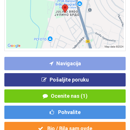
Navigacija
Pošaljite poruku
Ocenite nas (1)
Pohvalite
Bio / Bila sam ovde