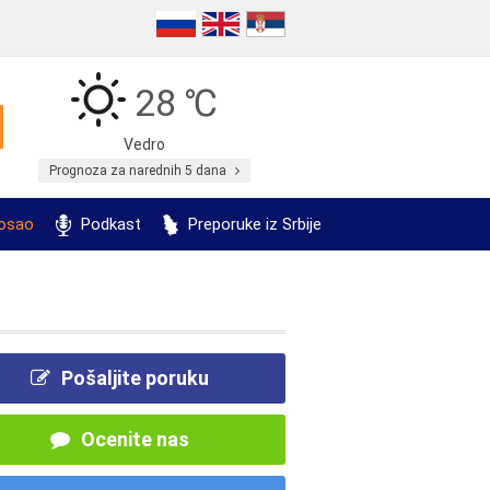
28 ℃
Vedro
Prognoza za narednih 5 dana
posao
Podkast
Preporuke iz Srbije
Pošaljite poruku
Ocenite nas