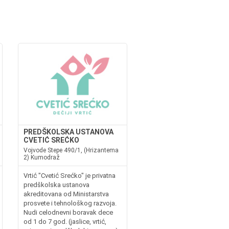
PREDŠKOLSKA USTANOVA
CVETIĆ SREĆKO
Vojvode Stepe 490/1, (Hrizantema
2) Kumodraž
Vrtić "Cvetić Srećko" je privatna
predškolska ustanova
akreditovana od Ministarstva
prosvete i tehnološkog razvoja.
Nudi celodnevni boravak dece
od 1 do 7 god. (jaslice, vrtić,