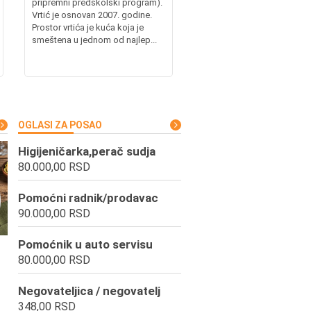
pripremni predškolski program).
Vrtić je osnovan 2007. godine.
Prostor vrtića je kuća koja je
smeštena u jednom od najlep...
OGLASI ZA POSAO
Higijeničarka,perač sudja
80.000,00 RSD
Pomoćni radnik/prodavac
90.000,00 RSD
Pomoćnik u auto servisu
80.000,00 RSD
Negovateljica / negovatelj
348,00 RSD