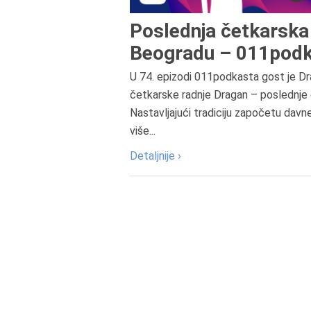
Poslednja četkarska 
Beogradu – 011podk
U 74. epizodi 011podkasta gost je Dr
četkarske radnje Dragan – poslednje 
Nastavljajući tradiciju započetu davn
više...
Detaljnije ›