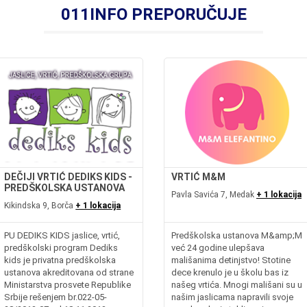
011INFO PREPORUČUJE
DEČIJI VRTIĆ DEDIKS KIDS -
VRTIĆ M&M
PREDŠKOLSKA USTANOVA
Pavla Savića 7, Medak
+ 1 lokacija
Kikindska 9, Borča
+ 1 lokacija
PU DEDIKS KIDS jaslice, vrtić,
Predškolska ustanova M&amp;M
predškolski program Dediks
već 24 godine ulepšava
kids je privatna predškolska
mališanima detinjstvo! Stotine
ustanova akreditovana od strane
dece krenulo je u školu bas iz
Ministarstva prosvete Republike
našeg vrtića. Mnogi mališani su u
Srbije rešenjem br.022-05-
našim jaslicama napravili svoje