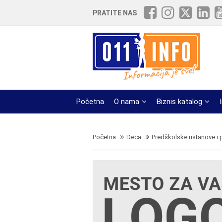
PRATITE NAS
Početna
O nama
Biznis katalog
Početna
Deca
Predškolske ustanove i pr