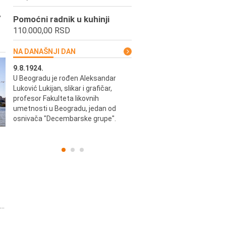
,
Pomoćni radnik u kuhinji
110.000,00 RSD
NA DANAŠNJI DAN
9.8.1924.
9.8.2013.
u i
U Beogradu je rođen Aleksandar
Preminuo je Vladimir Šams,
ni i
Luković Lukijan, slikar i grafičar,
mašinski inženjer, pilot, kape
o
profesor Fakulteta likovnih
JAT-a, počasni predsednik Ae
a
umetnosti u Beogradu, jedan od
kluba "Naša krila".
osnivača "Decembarske grupe".
..