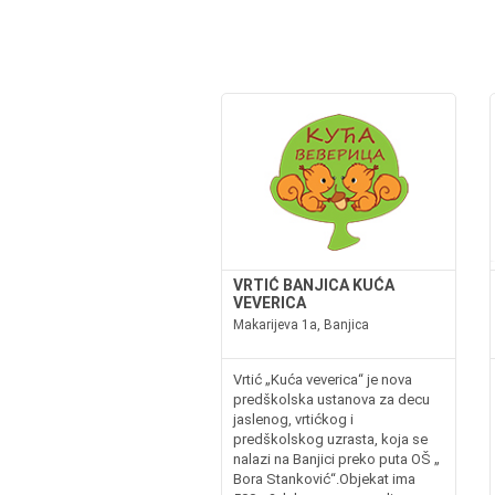
VRTIĆ BANJICA KUĆA
VEVERICA
Makarijeva 1a, Banjica
Vrtić „Kuća veverica“ je nova
predškolska ustanova za decu
jaslenog, vrtićkog i
predškolskog uzrasta, koja se
nalazi na Banjici preko puta OŠ „
Bora Stanković“.Objekat ima