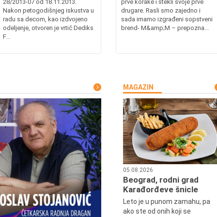
28/2013-07 od 18.11.2013.
prve korake i stekli svoje prve
Nakon petogodišnjeg iskustva u
drugare. Rasli smo zajedno i
radu sa decom, kao izdvojeno
sada imamo izgrađeni sopstveni
odeljenje, otvoren je vrtić Dediks
brend- M&amp;M – prepozna...
F...
MAGAZIN
05.08.2026
Beograd, rodni grad
Karađorđeve šnicle
Leto je u punom zamahu, pa
ako ste od onih koji se