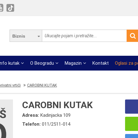
Biznis
Info kutak
O Beogradu
Magazin
Kontakt
Oglasi za 
ivatni vrtići
CAROBNI KUTAK
CAROBNI KUTAK
Adresa:
Kadinjacka 109
Telefon:
011/2511-014