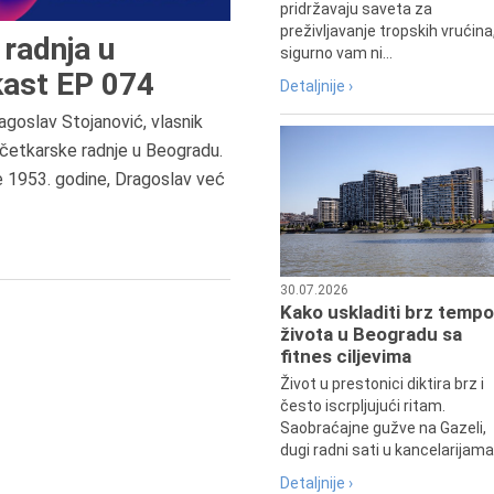
pridržavaju saveta za
preživljavanje tropskih vrućina
radnja u
sigurno vam ni...
ast EP 074
Detaljnije ›
agoslav Stojanović, vlasnik
9.8.1807.
četkarske radnje u Beogradu.
Dositej Obradović je došao u Srbij
e 1953. godine, Dragoslav već
u Beograd, gde je nastavio književ
prosvetni rad, čime je simboličn
najavljen povratak glavnih tokov
srpske kulture južno od Save i
Dunava.
30.07.2026
Kako uskladiti brz tempo
života u Beogradu sa
fitnes ciljevima
Život u prestonici diktira brz i
često iscrpljujući ritam.
Saobraćajne gužve na Gazeli,
dugi radni sati u kancelarijama.
Detaljnije ›