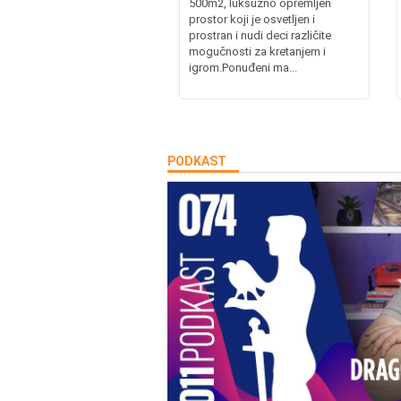
500m2, luksuzno opremljen
prostor koji je osvetljen i
prostran i nudi deci različite
mogučnosti za kretanjem i
igrom.Ponuđeni ma...
PODKAST