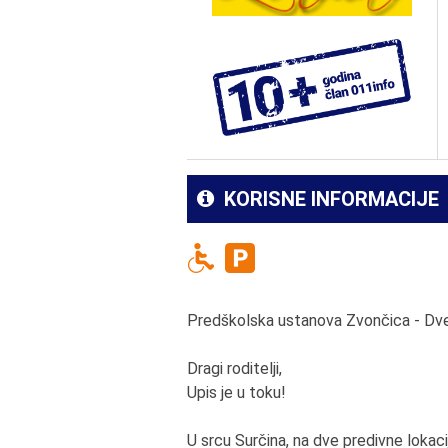
KORISNE INFORMACIJE
Predškolska ustanova Zvončica - Dve
Dragi roditelji,
Upis je u toku!
U srcu Surčina, na dve predivne loka