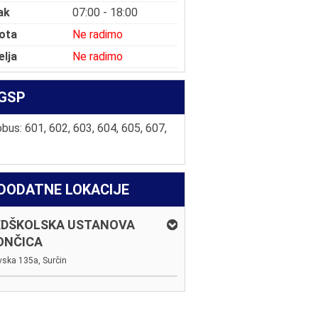
ak
07:00 - 18:00
ota
Ne radimo
elja
Ne radimo
GSP
bus: 601, 602, 603, 604, 605, 607,
DODATNE LOKACIJE
EDŠKOLSKA USTANOVA
ONČICA
ska 135a, Surčin