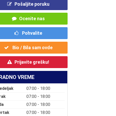
Pošaljite poruku
Ocenite nas
Pohvalite
Bio / Bila sam ovde
Prijavite grešku!
RADNO VREME
edeljak
07:00 - 18:00
rak
07:00 - 18:00
da
07:00 - 18:00
vrtak
07:00 - 18:00