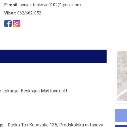
E-mail:
sanja.stankovic0102@gmail.com
Viber:
062/662-052
 Lokacije, Beskrajna Maštovitost!
cije - Đačka 1b i Kosovska 135, Predškolska ustanova