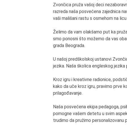
Zvončica pruža vašoj deci nezaboravno
razreda naša posvećena zajednica nas
vaši mališani rastu s osmehom na licu
Želimo da vam olakšamo put ka pružan
smo ponosni što možemo da vas obave
grada Beograda.
U našoj predškolskoj ustanovi Zvonč
jezika. Naša školica engleskog jezika
Kroz igru i kreativne radionice, pods
kako da uče kroz igru, pravimo prve k
prilagođavanje.
Naša posvećena ekipa pedagoga, psih
pomogne vašem detetu u svim aspektim
trudimo da pružimo personalizovanu 