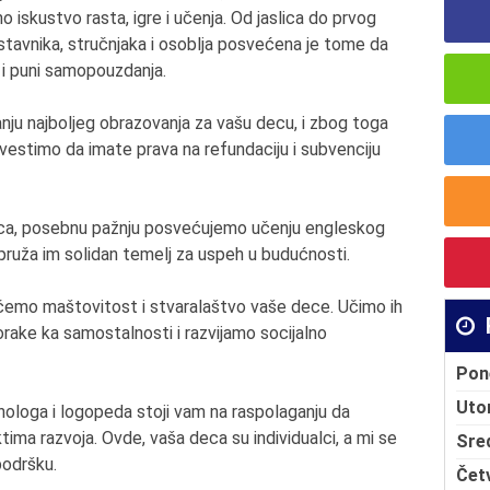
 iskustvo rasta, igre i učenja. Od jaslica do prvog
tavnika, stručnjaka i osoblja posvećena je tome da
 i puni samopouzdanja.
ju najboljeg obrazovanja za vašu decu, i zbog toga
stimo da imate prava na refundaciju i subvenciju
ica, posebnu pažnju posvećujemo učenju engleskog
 pruža im solidan temelj za uspeh u budućnosti.
tičemo maštovitost i stvaralaštvo vaše dece. Učimo ih
orake ka samostalnosti i razvijamo socijalno
Pon
Uto
ologa i logopeda stoji vam na raspolaganju da
a razvoja. Ovde, vaša deca su individualci, a mi se
Sre
podršku.
Čet