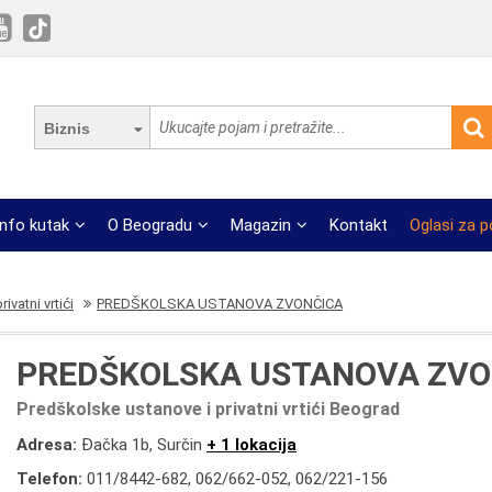
Biznis
Info kutak
O Beogradu
Magazin
Kontakt
Oglasi za 
ivatni vrtići
PREDŠKOLSKA USTANOVA ZVONČICA
PREDŠKOLSKA USTANOVA ZVO
Predškolske ustanove i privatni vrtići Beograd
Adresa:
Đačka 1b, Surčin
+ 1 lokacija
Telefon:
011/8442-682
,
062/662-052
,
062/221-156