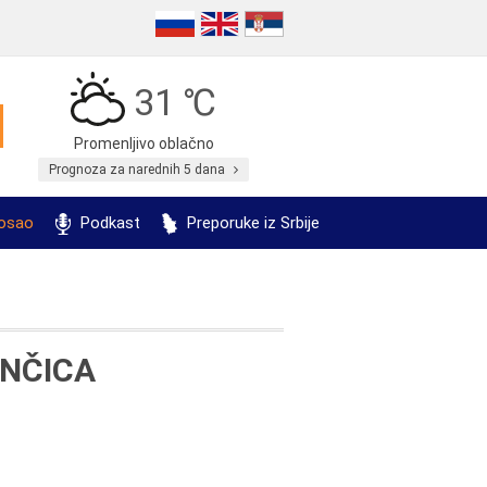
31 ℃
Promenljivo oblačno
Prognoza za narednih 5 dana
posao
Podkast
Preporuke iz Srbije
NČICA