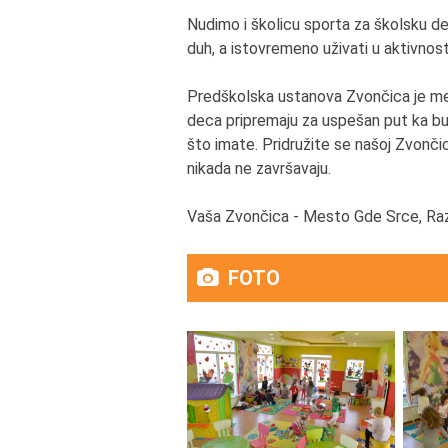
Nudimo i školicu sporta za školsku dec
duh, a istovremeno uživati u aktivnost
Predškolska ustanova Zvončica je me
deca pripremaju za uspešan put ka b
što imate. Pridružite se našoj Zvonči
nikada ne završavaju.
Vaša Zvončica - Mesto Gde Srce, Ra
FOTO