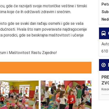
Pet
u, gde će razvijati svoje motoričke veštine i timski
Sub
ima koje će ih održavati zdravim i srećnim.
Ned
sto gde se svaki dan rađaju osmehi i gde se vaša
udućnosti. Hvala što nam poveravate najdragocenije
ca porodici, gde se beskrajna maštovitost i učenje
Auto
610
zum i Maštovitost Rastu Zajedno!
PR
ZV
Kosov