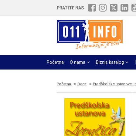
PRATITE NAS
Početna
O nama
Biznis katalog
Početna
Deca
Predškolske ustanove i pr