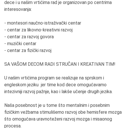
dece i u našim vrtićima rad je organizovan po centrima
interesovanja:
- montesori naučno-istraživački centar
- centar za likovno-kreativni razvoj
- centar za razvoj govora
- muzički centar
- centar za fizički razvoj
SA VAŠOM DECOM RADI STRUČAN I KREATIVAN TIM!
U našim vrtićima program se realizuje na sprskom i
engleskom jeziku jer time kod dece omogućavamo
intezivniji razvoj pažnje, kao i lakše učenje drugih jezika.
Naša posebnost je u tome što mentalnim i posebnim
fizičkim vežbama stimulišemo razvoj obe hemisfere mozga
što omogućava uravnoteženi razvoj mozga i misaonog
procesa.