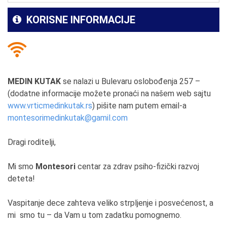
KORISNE INFORMACIJE
MEDIN KUTAK
se nalazi u Bulevaru oslobođenja 257 –
(dodatne informacije možete pronaći na našem web sajtu
www.vrticmedinkutak.rs
) pišite nam putem email-a
montesorimedinkutak@gamil.com
Dragi roditelji,
Mi smo
Montesori
centar za zdrav psiho-fizički razvoj
deteta!
Vaspitanje dece zahteva veliko strpljenje i posvećenost, a
mi smo tu – da Vam u tom zadatku pomognemo.