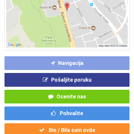
Navigacija
Pošaljite poruku
Ocenite nas
Pohvalite
Bio / Bila sam ovde