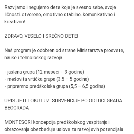
Razvijamo i negujemo dete koje je svesno sebe, svoje
ličnosti, otvoreno, emotivno stabilno, komunikativno i
kreativno!
ZDRAVO, VESELO I SREĆNO DETE!
Naš program je odobren od strane Ministarstva prosvete,
nauke i tehnološkog razvoja.
- jaslena grupa (12 meseci - 3 godine)
- mešovita vrtićka grupa (3,5 – 5 godina)
- pripremno predškolska grupa (5,5 – 6,5 godina)
UPIS JE U TOKU I UZ SUBVENCIJE PO ODLUCI GRADA
BEOGRADA.
MONTESORI koncepcija predškolskog vaspitanja i
obrazovanja obezbeđuje uslove za razvoj svih potencijala