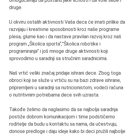
omogućavaju da postanu jake ličnosti i da vole sebe i
druge.
U okviru ostalih aktivnosti Vaša deca će imati prilike da
razvijaju i kreativne sposobnosti kroz naše programe
plesa, glume kao i da nastave pravilan razvoj kroz naš
program „Školica sporta“,”Školica robotike i
programiranja” i još mnoge druge aktivnosti koji
sprovodimo u saradnji sa stručnim saradnicima.
Naš vrtić veliki značaj pridaje ishrani dece. Zbog toga
obroci koji se služe u vrtiću su na bazi zdrave ishrane,
pripremljeni u saradnji sa nutricionistom, vodeći računa
o nutritivnim potrebama dece svih uzrasta.
Takođe želimo da naglasimo da se najbolja saradnja
postiže dobrom komunikacijom i time podstičemo
roditelje da budu u kontaktu sa nama, da učestvuju,
donose predloge i daju ideje kako bi deci pružili najbolje