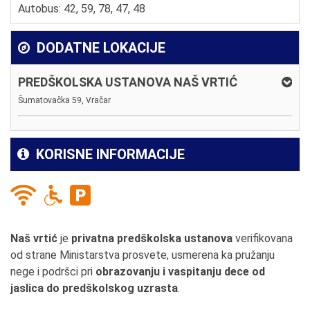
Autobus: 42, 59, 78, 47, 48
DODATNE LOKACIJE
PREDŠKOLSKA USTANOVA NAŠ VRTIĆ
Šumatovačka 59, Vračar
KORISNE INFORMACIJE
Naš vrtić
je
privatna predškolska ustanova
verifikovana
od strane Ministarstva prosvete, usmerena ka pružanju
nege i podršci pri
obrazovanju i vaspitanju dece od
jaslica do predškolskog uzrasta
.