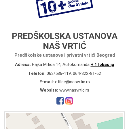
PREDŠKOLSKA USTANOVA
NAŠ VRTIĆ
Predškolske ustanove i privatni vrtići Beograd
Adresa:
Rajka Mitića 14, Autokomanda
+ 1 lokacija
Telefon:
063/586-119
,
064/822-81-62
E-mail:
office@nasvrtic.rs
Website:
www.nasvrtic.rs