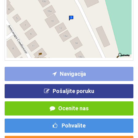
Navigacija
Pošaljite poruku
Ocenite nas
Pohvalite