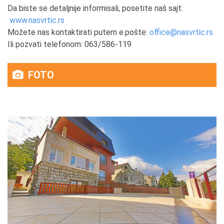
Da biste se detaljnije informisali, posetite naš sajt:
www.nasvrtic.rs
Možete nas kontaktirati putem e.pošte:
office@nasvrtic.rs
Ili pozvati telefonom: 063/586-119
FOTO