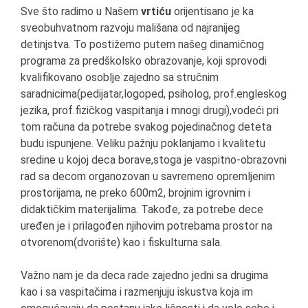
Sve što radimo u Našem
vrtiću
orijentisano je ka
sveobuhvatnom razvoju mališana od najranijeg
detinjstva. To postižemo putem našeg dinamičnog
programa za predškolsko obrazovanje, koji sprovodi
kvalifikovano osoblje zajedno sa stručnim
saradnicima(pedijatar,logoped, psiholog, prof.engleskog
jezika, prof.fizičkog vaspitanja i mnogi drugi),vodeći pri
tom računa da potrebe svakog pojedinačnog deteta
budu ispunjene. Veliku pažnju poklanjamo i kvalitetu
sredine u kojoj deca borave,stoga je vaspitno-obrazovni
rad sa decom organozovan u savremeno opremljenim
prostorijama, ne preko 600m2, brojnim igrovnim i
didaktičkim materijalima. Takođe, za potrebe dece
uređen je i prilagođen njihovim potrebama prostor na
otvorenom(dvorište) kao i fiskulturna sala.
Važno nam je da deca rade zajedno jedni sa drugima
kao i sa vaspitačima i razmenjuju iskustva koja im