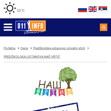
23 ℃
Početna
Deca
Predškolske ustanove i privatni vrtići
PREDŠKOLSKA USTANOVA NAŠ VRTIĆ