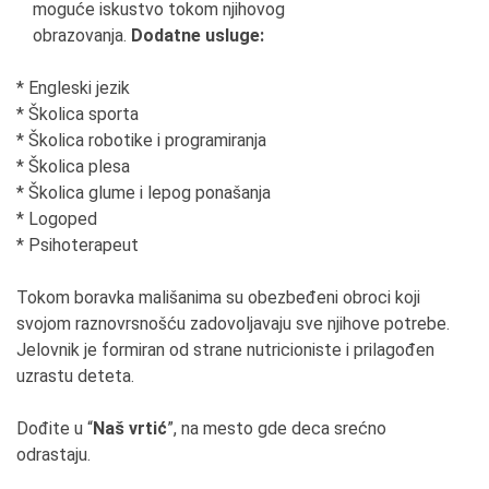
moguće iskustvo tokom njihovog
obrazovanja.
Dodatne usluge:
* Engleski jezik
* Školica sporta
* Školica robotike i programiranja
* Školica plesa
* Školica glume i lepog ponašanja
* Logoped
* Psihoterapeut
Tokom boravka mališanima su obezbeđeni obroci koji
svojom raznovrsnošću zadovoljavaju sve njihove potrebe.
Jelovnik je formiran od strane nutricioniste i prilagođen
uzrastu deteta.
Dođite u “
Naš vrtić
”, na mesto gde deca srećno
odrastaju.