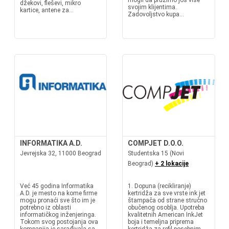
mogli da pružimo još više
džekovi, fleševi, mikro
svojim klijentima.
kartice, antene za...
Zadovoljstvo kupa...
INFORMATIKA A.D.
COMPJET D.O.O.
Jevrejska 32, 11000 Beograd
Studentska 15 (Novi
Beograd)
+ 2 lokacije
Već 45 godina Informatika
1. Dopuna (recikliranje)
A.D. je mesto na kome firme
kertridža za sve vrste ink jet
mogu pronaći sve što im je
štampača od strane stručno
potrebno iz oblasti
obučenog osoblja. Upotreba
informatičkog inženjeringa.
kvalitetnih American InkJet
Tokom svog postojanja ova
boja i temeljna priprema