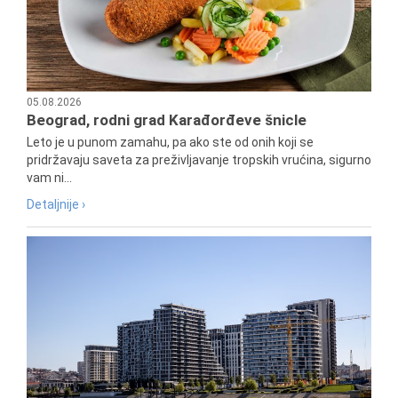
05.08.2026
Beograd, rodni grad Karađorđeve šnicle
Leto je u punom zamahu, pa ako ste od onih koji se
pridržavaju saveta za preživljavanje tropskih vrućina, sigurno
vam ni...
Detaljnije ›