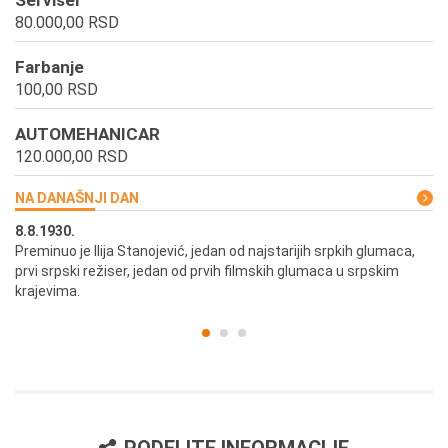
Serviser
80.000,00 RSD
Farbanje
100,00 RSD
AUTOMEHANICAR
120.000,00 RSD
NA DANAŠNJI DAN
8.8.1930.
8.
Preminuo je Ilija Stanojević, jedan od najstarijih srpkih glumaca,
U 
prvi srpski režiser, jedan od prvih filmskih glumaca u srpskim
krajevima.