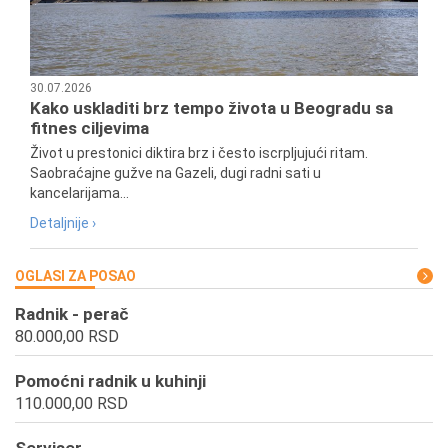
30.07.2026
Kako uskladiti brz tempo života u Beogradu sa
fitnes ciljevima
Život u prestonici diktira brz i često iscrpljujući ritam.
Saobraćajne gužve na Gazeli, dugi radni sati u
kancelarijama...
Detaljnije ›
OGLASI ZA POSAO
Radnik - perač
80.000,00 RSD
Pomoćni radnik u kuhinji
110.000,00 RSD