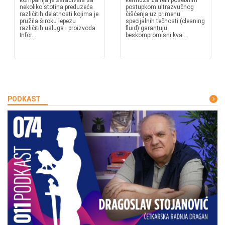
kompanija je sarađivala sa
kertridža za refil posebnim
nekoliko stotina preduzeća
postupkom ultrazvučnog
različitih delatnosti kojima je
čišćenja uz primenu
pružila široku lepezu
specijalnih tečnosti (cleaning
različitih usluga i proizvoda.
fluid) garantuju
Infor...
beskompromisni kva...
PODKAST