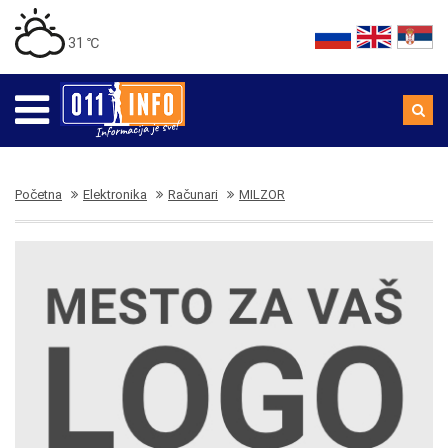
31 ℃
Početna
Elektronika
Računari
MILZOR