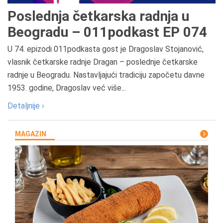
Poslednja četkarska radnja u
Beogradu – 011podkast EP 074
U 74. epizodi 011podkasta gost je Dragoslav Stojanović,
vlasnik četkarske radnje Dragan – poslednje četkarske
radnje u Beogradu. Nastavljajući tradiciju započetu davne
1953. godine, Dragoslav već više...
Detaljnije ›
MAGAZIN