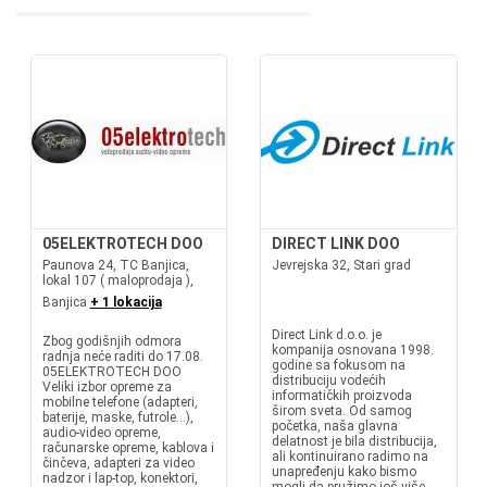
05ELEKTROTECH DOO
DIRECT LINK DOO
Paunova 24, TC Banjica,
Jevrejska 32, Stari grad
lokal 107 ( maloprodaja ),
Banjica
+ 1 lokacija
Direct Link d.o.o. je
Zbog godišnjih odmora
kompanija osnovana 1998.
radnja neće raditi do 17.08.
godine sa fokusom na
05ELEKTROTECH DOO
distribuciju vodećih
Veliki izbor opreme za
informatičkih proizvoda
mobilne telefone (adapteri,
širom sveta. Od samog
baterije, maske, futrole...),
početka, naša glavna
audio-video opreme,
delatnost je bila distribucija,
računarske opreme, kablova i
ali kontinuirano radimo na
činčeva, adapteri za video
unapređenju kako bismo
nadzor i lap-top, konektori,