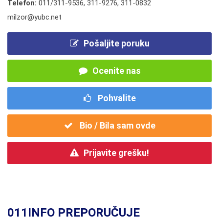
Telefon:
011/311-9536
,
311-9276
,
311-0832
milzor@yubc.net
Pošaljite poruku
Ocenite nas
Pohvalite
Bio / Bila sam ovde
Prijavite grešku!
011INFO PREPORUČUJE