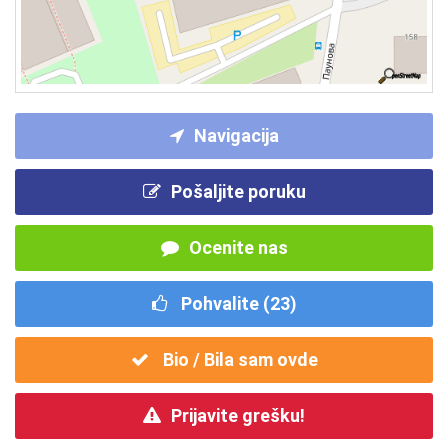
Navigacija
Pošaljite poruku
Ocenite nas
Pohvalite (
23
)
Bio / Bila sam ovde
Prijavite grešku!