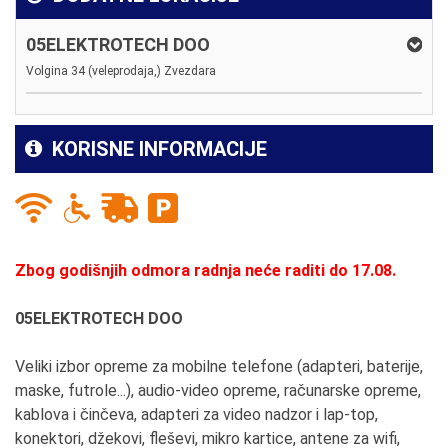
05ELEKTROTECH DOO
Volgina 34 (veleprodaja,) Zvezdara
KORISNE INFORMACIJE
Zbog godišnjih odmora radnja neće raditi do 17.08.
05ELEKTROTECH DOO
Veliki izbor opreme za mobilne telefone (adapteri, baterije,
maske, futrole...), audio-video opreme, računarske opreme,
kablova i činčeva, adapteri za video nadzor i lap-top,
konektori, džekovi, fleševi, mikro kartice, antene za wifi,