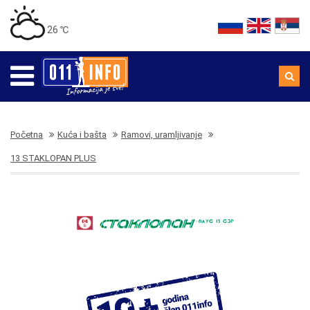
26 ℃
Početna
Kuća i bašta
Ramovi, uramljivanje
13 STAKLOPAN PLUS