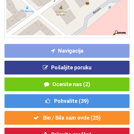
Navigacija
Pošaljite poruku
Ocenite nas (2)
Pohvalite (
39
)
Bio / Bila sam ovde (
25
)