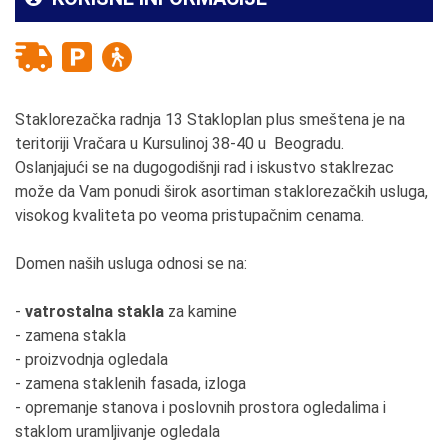
Staklorezačka radnja 13 Stakloplan plus smeštena je na
teritoriji Vračara u
Kursulinoj 38-40 u Beogradu.
Oslanjajući se na dugogodišnji rad i iskustvo staklrezac
može da Vam ponudi širok asortiman staklorezačkih usluga,
visokog kvaliteta po veoma pristupačnim cenama.
Domen naših usluga odnosi se na:
-
vatrostalna stakla
za kamine
- zamena stakla
- proizvodnja ogledala
- zamena staklenih fasada, izloga
- opremanje stanova i poslovnih prostora ogledalima i
staklom uramljivanje ogledala