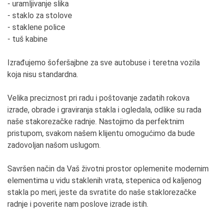
- uramljivanje slika
- staklo za stolove
- staklene police
- tuš kabine
Izrađujemo šoferšajbne za sve autobuse i teretna vozila
koja nisu standardna.
Velika preciznost pri radu i poštovanje zadatih rokova
izrade, obrade i graviranja stakla i ogledala, odlike su rada
naše stakorezačke radnje. Nastojimo da perfektnim
pristupom, svakom našem klijentu omogućimo da bude
zadovoljan našom uslugom.
Savršen način da Vaš životni prostor oplemenite modernim
elementima u vidu staklenih vrata, stepenica od kaljenog
stakla po meri, jeste da svratite do naše staklorezačke
radnje i poverite nam poslove izrade istih.