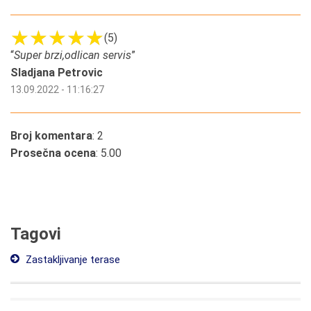
(5)
“
Super brzi,odlican servis
”
Sladjana Petrovic
13.09.2022 - 11:16:27
Broj komentara
: 2
Prosečna ocena
: 5.00
Tagovi
Zastakljivanje terase