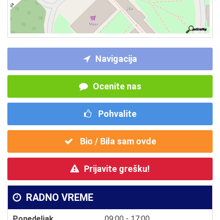
Navigacija
Ocenite nas
Pohvalite
Bio / Bila sam ovde
Prijavite grešku!
RADNO VREME
Ponedeljak
09:00 - 17:00