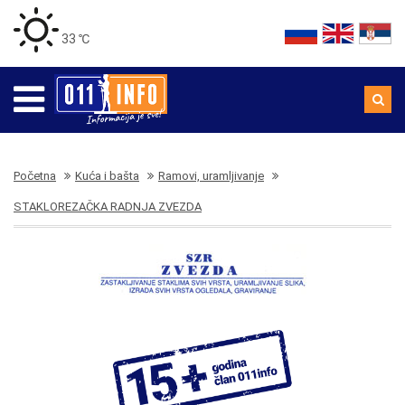
33 ℃
Početna
Kuća i bašta
Ramovi, uramljivanje
STAKLOREZAČKA RADNJA ZVEZDA