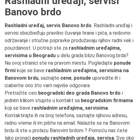
Rashladni uređaji, servisi
Banovo brdo
Rashladni uređaj, servis Banovo brdo
. Rashladni uređaji i
servisi obezbeđuju pravilno čuvanje hrane i pića, a redovno
održavanje i stručne popravke produžavaju njihov radni vek i
pouzdanost. U potrazi ste za
rashladnim uređajima,
servisima u Beogradu
u delu grada blizu Banovog brda?
Na ovoj stranici ste na pravom mestu. Pogledajte
ponude
firmi
koje se bave
rashladnim uređajima, servisima na
Banovom brdu
, saznajte
cene
,
ponude
uporedite ih i
izaberite ono što vam najviše odgovara.
Pretražite ceo
beogradski deo grada Banovo brdo
i
jednim klikom stupite u kontakt sa
beogradskim firmama
koji se bave
rashladnim uređajima, servisima
.
Kontaktirajte ih na broj telefona, saznajte njihovu adresu,
radno vreme ili im pišite na email. Nalazite se na Banovom
brdu ili ste u prolazu Banovim brdom ? Pomoću nas ćete
lako pronaći
ponudu rashladnih uređaja, servisa
. Sve oko