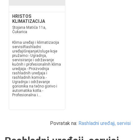
HRISTOS
KLIMATIZACIJA
Stojana Matića 11a,
Čukarica
Klima uređaji i klimatizacija
servisiRashladni
uređajiGrejanjeUsluge koje
pružamo:- Ugradnja,
servisiranje i održavanje
kućnih i profesionalnih klima
uredjaja.- Proizvodnja
rashladnih uredjaja i
rashladnih komora.-
Ugradnja i održavanje
gorionika na tečno gorivo i
automatika kotla.-
Profesionalna i...
Povratak na:
Rashladni uređaji, servisi