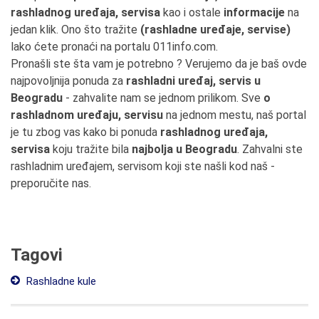
rashladnog uređaja, servisa
kao i ostale
informacije
na
jedan klik. Ono što tražite
(rashladne uređaje, servise)
lako ćete pronaći na portalu 011info.com.
Pronašli ste šta vam je potrebno ? Verujemo da je baš ovde
najpovoljnija ponuda za
rashladni uređaj, servis u
Beogradu
- zahvalite nam se jednom prilikom. Sve
o
rashladnom uređaju, servisu
na jednom mestu, naš portal
je tu zbog vas kako bi ponuda
rashladnog uređaja,
servisa
koju tražite bila
najbolja u Beogradu
. Zahvalni ste
rashladnim uređajem, servisom koji ste našli kod naš -
preporučite nas.
Tagovi
Rashladne kule