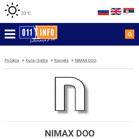
33 ℃
Početna
Kuća i bašta
Rasveta
NIMAX DOO
NIMAX DOO