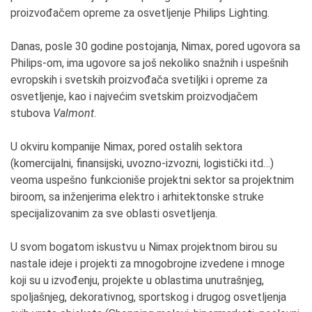
proizvođačem opreme za osvetljenje Philips Lighting.
Danas, posle 30 godine postojanja, Nimax, pored ugovora sa
Philips-om, ima ugovore sa još nekoliko snažnih i uspešnih
evropskih i svetskih proizvođača svetiljki i opreme za
osvetljenje, kao i najvećim svetskim proizvodjačem
stubova
Valmont
.
U okviru kompanije Nimax, pored ostalih sektora
(komercijalni, finansijski, uvozno-izvozni, logistički itd…)
veoma uspešno funkcioniše projektni sektor sa projektnim
biroom, sa inženjerima elektro i arhitektonske struke
specijalizovanim za sve oblasti osvetljenja.
U svom bogatom iskustvu u Nimax projektnom birou su
nastale ideje i projekti za mnogobrojne izvedene i mnoge
koji su u izvođenju, projekte u oblastima unutrašnjeg,
spoljašnjeg, dekorativnog, sportskog i drugog osvetljenja