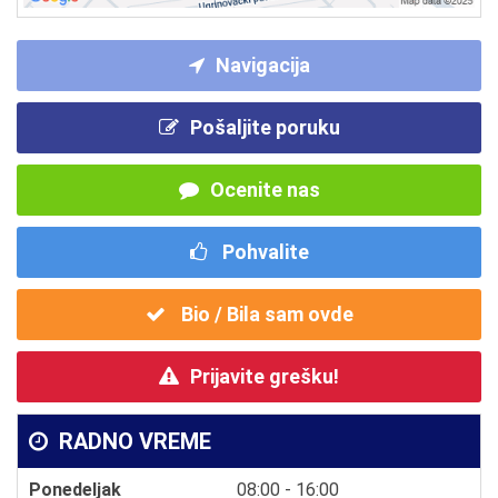
Navigacija
Pošaljite poruku
Ocenite nas
Pohvalite
Bio / Bila sam ovde
Prijavite grešku!
RADNO VREME
Ponedeljak
08:00 - 16:00