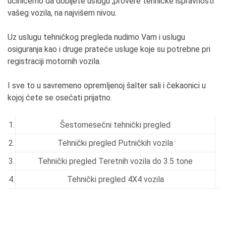
učinićemo da dobijete uslugu ,provere tehničke ispravnosti
vašeg vozila, na najvišem nivou.
Uz uslugu tehničkog pregleda nudimo Vam i uslugu
osiguranja kao i druge prateće usluge koje su potrebne pri
registraciji motornih vozila.
I sve to u savremeno opremljenoj šalter sali i čekaonici u
kojoj ćete se osećati prijatno.
1.
Šestomesečni tehnički pregled
2.
Tehnički pregled Putničkih vozila
3.
Tehnički pregled Teretnih vozila do 3.5 tone
4.
Tehnički pregled 4X4 vozila