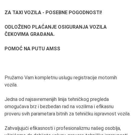
ZA TAXI VOZILA - POSEBNE POGODNOSTI!
ODLOŽENO PLAĆANJE OSIGURANJA VOZILA
ČEKOVIMA GRAĐANA.
POMOĆ NA PUTU AMSS
Pružamo Vam kompletnu uslugu registracije motornih
vozila.
Jedna od najsavremenijih linija tehničkog pregleda
omogućava brz i bezbedan rad na vozilima i efikasnu
proveru svih parametara bitnih za tehničku ispravnost vozila.
Zahvaljujući efikasnosti i profesionalizmu našeg osoblja,