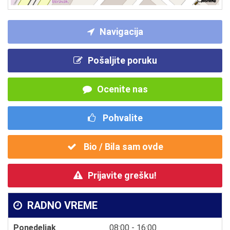
Navigacija
Pošaljite poruku
Ocenite nas
Pohvalite
Bio / Bila sam ovde
Prijavite grešku!
RADNO VREME
Ponedeljak
08:00 - 16:00