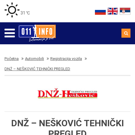
31 ℃
Početna
Automobili
Registracija vozila
DNŽ – NEŠKOVIĆ TEHNIČKI PREGLED
DNŽ – NEŠKOVIĆ TEHNIČKI
PREGLED