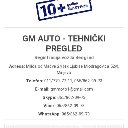
GM AUTO - TEHNIČKI
PREGLED
Registracija vozila Beograd
Adresa:
Milića od Mačve 24 (ex Ljubiše Miodragovića 52v),
Mirijevo
Telefon:
011/770-77-11
,
065/862-09-73
E-mail:
gmmoto1@gmail.com
Skype:
065/862-09-73
Viber:
065/862-09-73
WhatsApp:
065/862-09-73