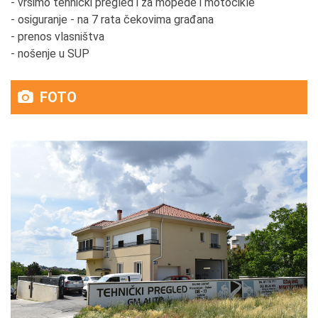
- vršimo tehnički pregled i za mopede i motocikle
- osiguranje - na 7 rata čekovima građana
- prenos vlasništva
- nošenje u SUP
FOTO