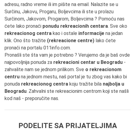
adresu, radno vreme ili im pišite na email. Nalazite se u
Surčinu, Jakovu, Progaru, Boljevcima ili ste u prolazu
Surčinom, Jakovom, Progarom, Boljevcima ? Pomoću nas
ćete lako pronaći
ponudu rekreacionih centara
. Sve oko
rekreacionog centra
kao i ostale
informacije
na jedan
klik. Ono što tražite
(rekreacione centre)
lako ćete
pronaći na portalu 011info.com.
Pronašli ste šta vam je potrebno ? Verujemo da je baš ovde
najpovoljnija ponuda za
rekreacioni centar u Beogradu
-
zahvalite nam se jednom prilikom. Sve
o rekreacionom
centru
na jednom mestu, naš portal je tu zbog vas kako bi
ponuda
rekreacionog centra
koju tražite bila
najbolja u
Beogradu
. Zahvalni ste rekreacionim centrom koji ste našli
kod naš - preporučite nas.
PODELITE SA PRIJATELJIMA