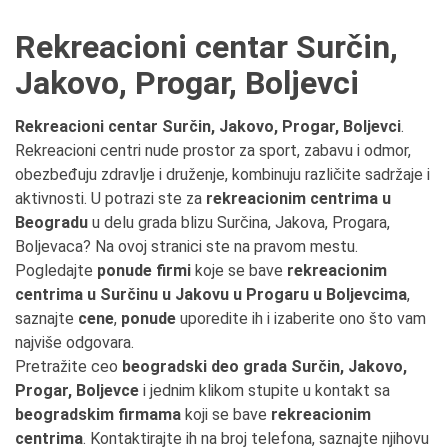
Rekreacioni centar Surčin,
Jakovo, Progar, Boljevci
Rekreacioni centar Surčin, Jakovo, Progar, Boljevci
.
Rekreacioni centri nude prostor za sport, zabavu i odmor,
obezbeđuju zdravlje i druženje, kombinuju različite sadržaje i
aktivnosti. U potrazi ste za
rekreacionim centrima u
Beogradu
u delu grada blizu Surčina, Jakova, Progara,
Boljevaca? Na ovoj stranici ste na pravom mestu.
Pogledajte
ponude firmi
koje se bave
rekreacionim
centrima u Surčinu u Jakovu u Progaru u Boljevcima
,
saznajte
cene
,
ponude
uporedite ih i izaberite ono što vam
najviše odgovara.
Pretražite ceo
beogradski deo grada Surčin, Jakovo,
Progar, Boljevce
i jednim klikom stupite u kontakt sa
beogradskim firmama
koji se bave
rekreacionim
centrima
. Kontaktirajte ih na broj telefona, saznajte njihovu