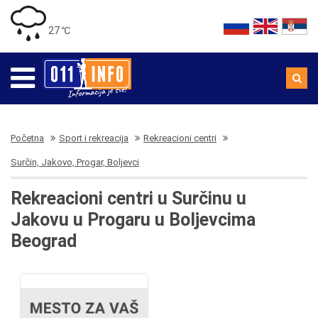
27 ℃
Početna
Sport i rekreacija
Rekreacioni centri
Surčin, Jakovo, Progar, Boljevci
Rekreacioni centri u Surčinu u
Jakovu u Progaru u Boljevcima
Beograd