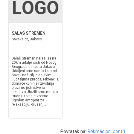
SALAŠ STREMEN
Savska bb, Jakovo
Salaš Stremen nalazi se na
20km udaljenosti od Novog
Beograda u mestu Jakovo.
Udaljeni smo samo 1km od
Save i naš cilj je da svim
ljubiteljima prirode, rekreacije,
domaće kuhinje i životinja
pružimo jedinstveno
iskustvo.Uložili smo mnogo
truda u to da stvorimo
ugodan ambijent za
relaksaciju, druženj...
Povratak na:
Rekreacioni centri