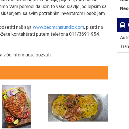
ćemo Vam pomoći da učinite vaše slavlje još lepšim sa
Ned
osluženjem, sa svim potrebnim inventarom i osobljem…
posetiti naš sajt
www.beohranarundic.com
, pisati na
možete kontaktirati putem telefona 011/3691-954,
Auto
Tram
a više informacija pozvati.