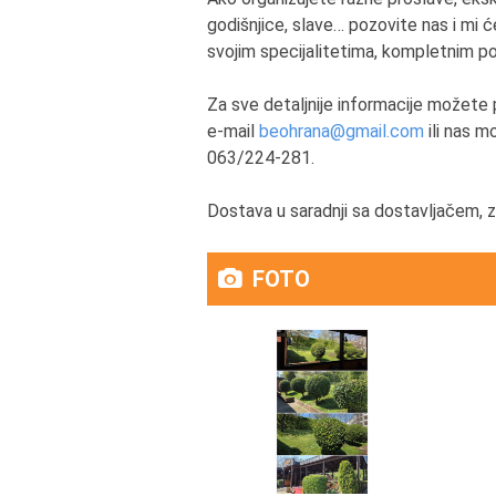
godišnjice, slave… pozovite nas i mi 
svojim specijalitetima, kompletnim p
Za sve detaljnije informacije možete 
e-mail
beohrana@gmail.com
ili nas 
063/224-281.
Dostava u saradnji sa dostavljačem, z
FOTO