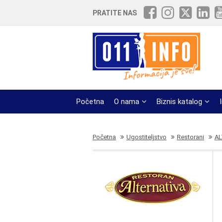
PRATITE NAS
Početna
O nama
Biznis katalog
Početna
Ugostiteljstvo
Restorani
A