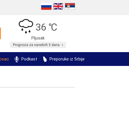
36 ℃
Pljusak
Prognoza za narednih 5 dana
posao
Podkast
Preporuke iz Srbije