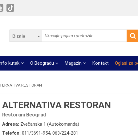
Biznis
Info kutak
O Beogradu
Magazin
Kontakt
Oglasi za 
LTERNATIVA RESTORAN
ALTERNATIVA RESTORAN
Restorani Beograd
Adresa:
Zvečanska 1 (Autokomanda)
Telefon:
011/3691-954
,
063/224-281