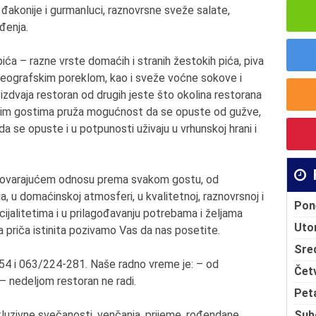
e đakonije i gurmanluci, raznovrsne sveže salate,
ađenja.
ća – razne vrste domaćih i stranih žestokih pića, piva
a geografskim poreklom, kao i sveže voćne sokove i
 izdvaja restoran od drugih jeste što okolina restorana
našim gostima pruža mogućnost da se opuste od gužve,
 se opuste i u potpunosti uživaju u vrhunskoj hrani i
dgovarajućem odnosu prema svakom gostu, od
 u domaćinskoj atmosferi, u kvalitetnoj, raznovrsnoj i
Pon
ecijalitetima i u prilagođavanju potrebama i željama
Uto
aša priča istinita pozivamo Vas da nas posetite.
Sre
54 i 063/224-281. Naše radno vreme je: – od
Čet
 nedeljom restoran ne radi.
Pet
Sub
luzivne svečanosti, venčanja, prijeme, rođendane,