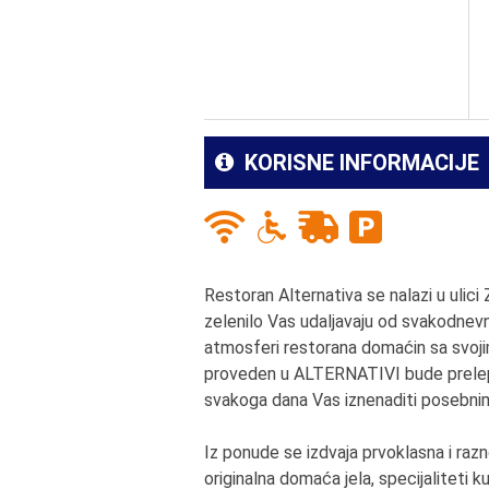
KORISNE INFORMACIJE
Restoran Alternativa se nalazi u ulic
zelenilo Vas udaljavaju od svakodnev
atmosferi restorana domaćin sa svoji
proveden u ALTERNATIVI bude prelep
svakoga dana Vas iznenaditi posebni
Iz ponude se izdvaja prvoklasna i raz
originalna domaća jela, specijaliteti ku