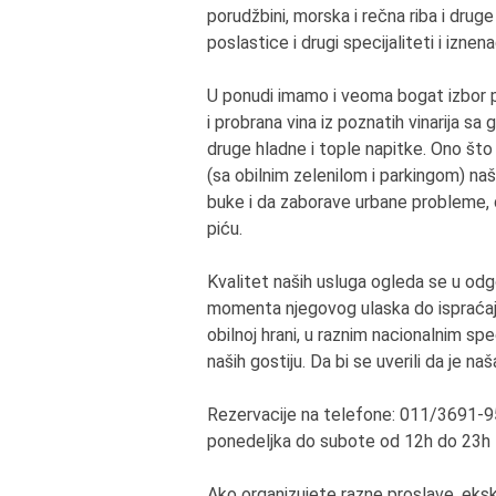
porudžbini, morska i rečna riba i drug
poslastice i drugi specijaliteti i iznen
U ponudi imamo i veoma bogat izbor pi
i probrana vina iz poznatih vinarija s
druge hladne i tople napitke. Ono što
(sa obilnim zelenilom i parkingom) 
buke i da zaborave urbane probleme, da
piću.
Kvalitet naših usluga ogleda se u o
momenta njegovog ulaska do ispraćaja,
obilnoj hrani, u raznim nacionalnim sp
naših gostiju. Da bi se uverili da je n
Rezervacije na telefone: 011/3691-9
ponedeljka do subote od 12h do 23h –
Ako organizujete razne proslave, eksk