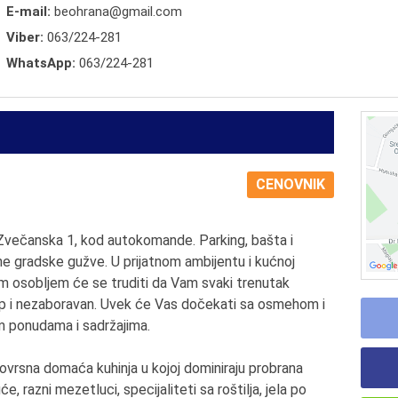
E-mail:
beohrana@gmail.com
Viber:
063/224-281
WhatsApp:
063/224-281
CENOVNIK
i Zvečanska 1, kod autokomande. Parking, bašta i
ne gradske gužve. U prijatnom ambijentu i kućnoj
m osobljem će se truditi da Vam svaki trenutak
 i nezaboravan. Uvek će Vas dočekati sa osmehom i
m ponudama i sadržajima.
novrsna domaća kuhinja u kojoj dominiraju probrana
će, razni mezetluci, specijaliteti sa roštilja, jela po