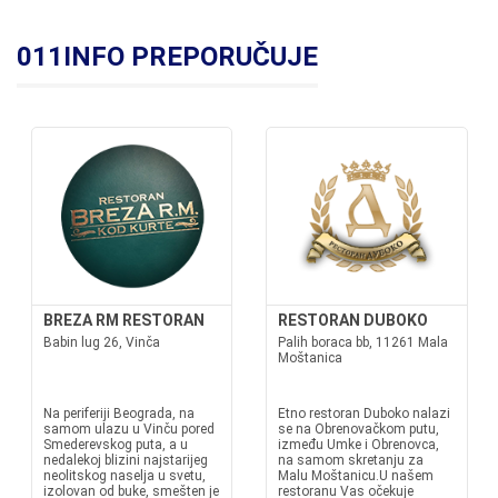
011INFO PREPORUČUJE
BREZA RM RESTORAN
RESTORAN DUBOKO
Babin lug 26, Vinča
Palih boraca bb, 11261 Mala
Moštanica
Na periferiji Beograda, na
Etno restoran Duboko nalazi
samom ulazu u Vinču pored
se na Obrenovačkom putu,
Smederevskog puta, a u
između Umke i Obrenovca,
nedalekoj blizini najstarijeg
na samom skretanju za
neolitskog naselja u svetu,
Malu Moštanicu.U našem
izolovan od buke, smešten je
restoranu Vas očekuje