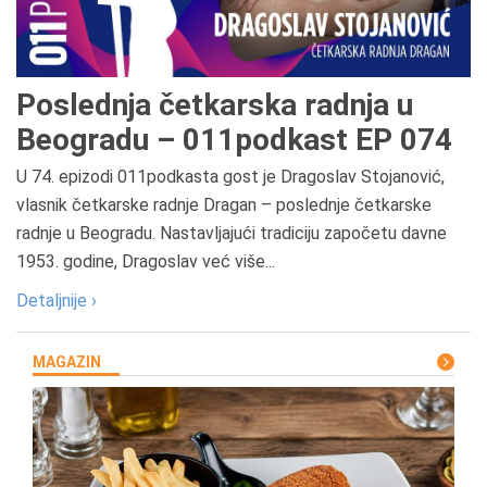
Poslednja četkarska radnja u
Beogradu – 011podkast EP 074
U 74. epizodi 011podkasta gost je Dragoslav Stojanović,
vlasnik četkarske radnje Dragan – poslednje četkarske
radnje u Beogradu. Nastavljajući tradiciju započetu davne
1953. godine, Dragoslav već više...
Detaljnije ›
MAGAZIN