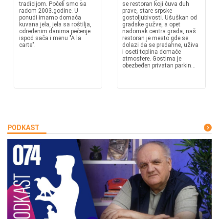
tradicijom. Počeli smo sa
se restoran koji čuva duh
radom 2003.godine. U
prave, stare srpske
ponudi imamo domaća
gostoljubivosti. Ušuškan od
kuvana jela, jela sa roštilja,
gradske gužve, a opet
određenim danima pečenje
nadomak centra grada, naš
ispod sača i menu "A la
restoran je mesto gde se
carte".
dolazi da se predahne, uživa
i oseti toplina domaće
atmosfere. Gostima je
obezbeđen privatan parkin...
PODKAST