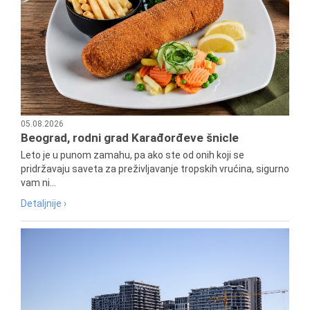
05.08.2026
Beograd, rodni grad Karađorđeve šnicle
Leto je u punom zamahu, pa ako ste od onih koji se
pridržavaju saveta za preživljavanje tropskih vrućina, sigurno
vam ni...
Detaljnije ›