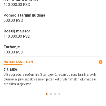
120.000,00 RSD
Pomoć starijim ljudima
500,00 RSD
Roštilj majstor
110.000,00 RSD
Farbanje
100,00 RSD
NA DANAŠNJI DAN
7.8.1859.
7.
U Beogradu je rođen Ilija Stanojević, jedan od najstarijih srpkih
U 
glumaca, prvi srpski režiser, jedan od prvih filmskih glumaca u
re
srpskim krajevima.