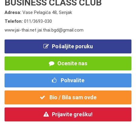
BUSINESS CLASS CLUB
Adresa:
Vase Pelagića 48, Senjak
Telefon:
011/3693-030
www.jai-thai.net jai.thai.bgd@gmail.com
Pošaljite poruku
Ocenite nas
Pohvalite
Bio / Bila sam ovde
Prijavite grešku!