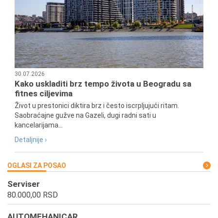
30.07.2026
Kako uskladiti brz tempo života u Beogradu sa
fitnes ciljevima
Život u prestonici diktira brz i često iscrpljujući ritam.
Saobraćajne gužve na Gazeli, dugi radni sati u
kancelarijama...
Detaljnije ›
OGLASI ZA POSAO
Serviser
80.000,00 RSD
AUTOMEHANICAR