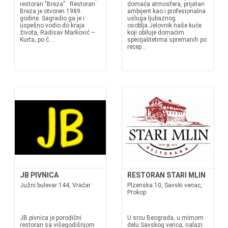
restoran "Breza". Restoran
domaća atmosfera, prijatan
Breza je otvoren 1989.
ambijent kao i profesionalna
godine. Sagradio ga je i
usluga ljubaznog
uspešno vodio do kraja
osoblja.Jelovnik naše kuće
života, Radisav Marković –
koji obiluje domaćim
Kurta, po č...
specijalitetima spremanih po
recep...
JB PIVNICA
RESTORAN STARI MLIN
Južni bulevar 144, Vračar
Plzenska 10, Savski venac,
Prokop
JB pivnica je porodični
U srcu Beograda, u mirnom
restoran sa višegodišnjom
delu Savskog venca, nalazi