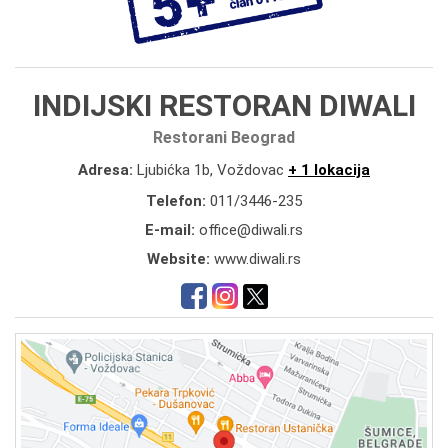
INDIJSKI RESTORAN DIWALI
Restorani Beograd
Adresa:
Ljubićka 1b, Voždovac
+ 1 lokacija
Telefon:
011/3446-235
E-mail:
office@diwali.rs
Website:
www.diwali.rs