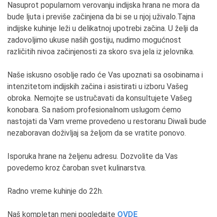
Nasuprot popularnom verovanju indijska hrana ne mora da
bude ljuta i previše začinjena da bi se u njoj uživalo.Tajna
indijske kuhinje leži u delikatnoj upotrebi začina. U želji da
zadovoljimo ukuse naših gostiju, nudimo mogućnost
različitih nivoa začinjenosti za skoro sva jela iz jelovnika.
Naše iskusno osoblje rado će Vas upoznati sa osobinama i
intenzitetom indijskih začina i asistirati u izboru Vašeg
obroka. Nemojte se ustručavati da konsultujete Vašeg
konobara. Sa našom profesionalnom uslugom ćemo
nastojati da Vam vreme provedeno u restoranu Diwali bude
nezaboravan doživljaj sa željom da se vratite ponovo.
Isporuka hrane na željenu adresu. Dozvolite da Vas
povedemo kroz čaroban svet kulinarstva.
Radno vreme kuhinje do 22h.
Naš kompletan meni pogledajte
OVDE