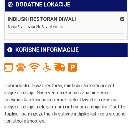
DODATNE LOKACIJE
INDIJSKI RESTORAN DIWALI
Sanje Živanovića 2b, Savski venac
KORISNE INFORMACIJE
Dobrodošli u Diwali restoran, mistični i autentični svet
indijske kuhinje. Naša veoma ukusna hrana biće Vam
servirana kao kulinarsko remek-delo. Uživajte u ukusima
indijske kuhinje u elegantnom i intimnom ambijentu. Osetite
toplinu i šarm izuzetne i kreativne indijske kuhinje u srdačnoj
i prijatnoj atmosferi.