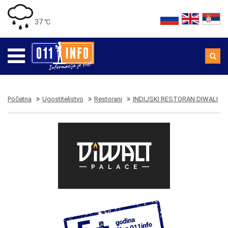
37 ℃
Početna
Ugostiteljstvo
Restorani
INDIJSKI RESTORAN DIWALI