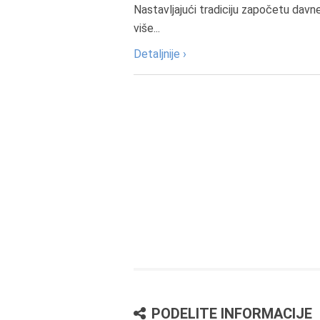
Nastavljajući tradiciju započetu davn
više...
Detaljnije ›
PODELITE INFORMACIJE