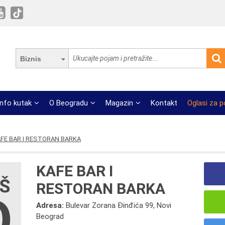
Biznis
Info kutak
O Beogradu
Magazin
Kontakt
Oglasi za 
FE BAR I RESTORAN BARKA
KAFE BAR I
RESTORAN BARKA
Adresa:
Bulevar Zorana Đinđića 99, Novi
Beograd