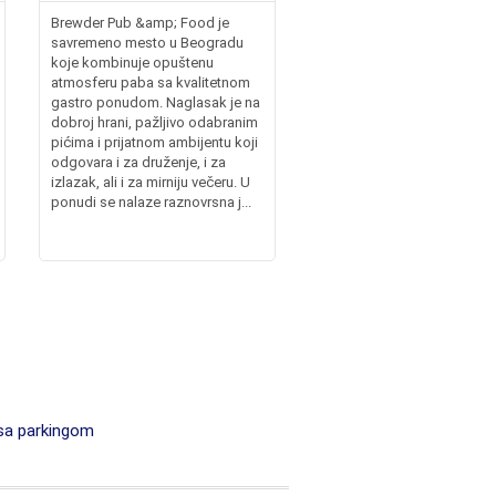
Brewder Pub &amp; Food je
savremeno mesto u Beogradu
koje kombinuje opuštenu
atmosferu paba sa kvalitetnom
gastro ponudom. Naglasak je na
dobroj hrani, pažljivo odabranim
pićima i prijatnom ambijentu koji
odgovara i za druženje, i za
izlazak, ali i za mirniju večeru. U
ponudi se nalaze raznovrsna j...
sa parkingom