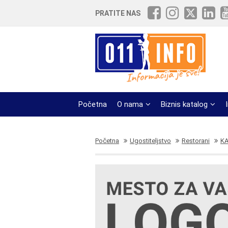
PRATITE NAS
Početna
O nama
Biznis katalog
Početna
Ugostiteljstvo
Restorani
KA