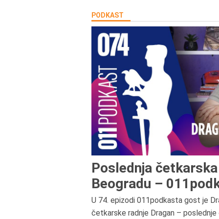
PODKAST
Poslednja četkarska 
Beogradu – 011podk
U 74. epizodi 011podkasta gost je Dr
četkarske radnje Dragan – poslednje 