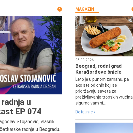
MAGAZIN
05.08.2026
Beograd, rodni grad
Karađorđeve šnicle
Leto je u punom zamahu, pa
ako ste od onih koji se
pridržavaju saveta za
preživljavanje tropskih vrućina
radnja u
sigurno vam ni...
ast EP 074
Detaljnije ›
agoslav Stojanović, vlasnik
četkarske radnje u Beogradu.