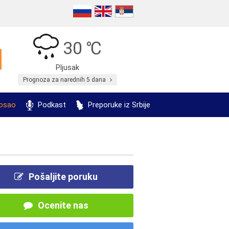
30 ℃
Pljusak
Prognoza za narednih 5 dana
posao
Podkast
Preporuke iz Srbije
Pošaljite poruku
Ocenite nas