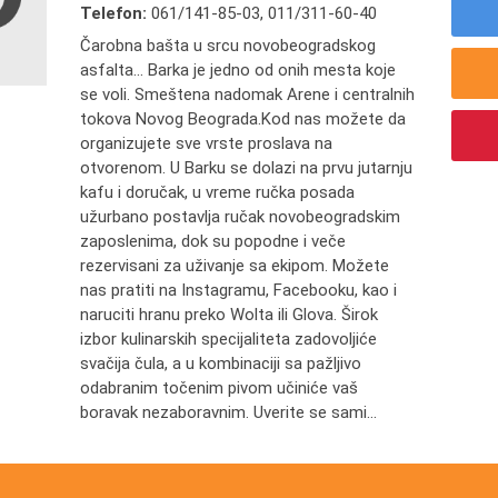
Telefon:
061/141-85-03
,
011/311-60-40
Čarobna bašta u srcu novobeogradskog
asfalta... Barka je jedno od onih mesta koje
se voli. Smeštena nadomak Arene i centralnih
tokova Novog Beograda.Kod nas možete da
organizujete sve vrste proslava na
otvorenom. U Barku se dolazi na prvu jutarnju
kafu i doručak, u vreme ručka posada
užurbano postavlja ručak novobeogradskim
zaposlenima, dok su popodne i veče
rezervisani za uživanje sa ekipom. Možete
nas pratiti na Instagramu, Facebooku, kao i
naruciti hranu preko Wolta ili Glova. Širok
izbor kulinarskih specijaliteta zadovoljiće
svačija čula, a u kombinaciji sa pažljivo
odabranim točenim pivom učiniće vaš
boravak nezaboravnim. Uverite se sami...