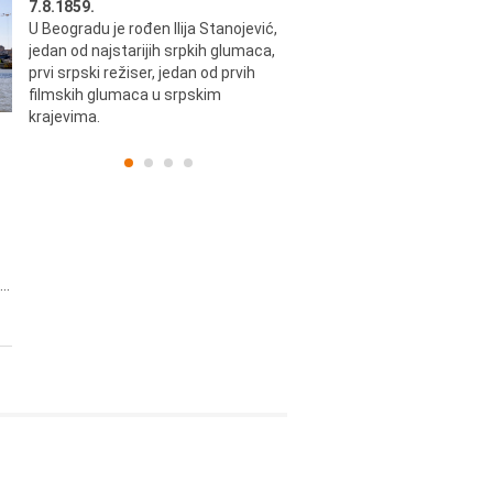
7.8.1859.
7.8.1855.
U Beogradu je rođen Ilija Stanojević,
U Beogradu je rođen Svetisla
jedan od najstarijih srpkih glumaca,
Dinulović, pozorišni glumac i r
prvi srpski režiser, jedan od prvih
filmskih glumaca u srpskim
krajevima.
..