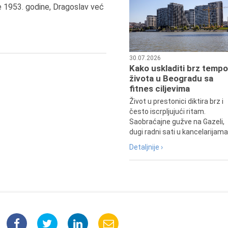
7.8.2015.
e 1953. godine, Dragoslav već
Preminula je Đurđija Cvetić,
pozorišna, filmska i TV glumica.
30.07.2026
Kako uskladiti brz tempo
života u Beogradu sa
fitnes ciljevima
Život u prestonici diktira brz i
često iscrpljujući ritam.
Saobraćajne gužve na Gazeli,
dugi radni sati u kancelarijama.
Detaljnije ›