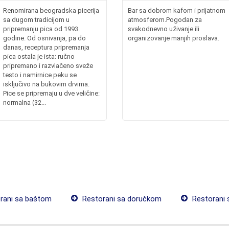
Renomirana beogradska picerija
Bar sa dobrom kafom i prijatnom
sa dugom tradicijom u
atmosferom.Pogodan za
pripremanju pica od 1993.
svakodnevno uživanje ili
godine. Od osnivanja, pa do
organizovanje manjih proslava.
danas, receptura pripremanja
pica ostala je ista: ručno
pripremano i razvlačeno sveže
testo i namirnice peku se
isključivo na bukovim drvima.
Pice se pripremaju u dve veličine:
normalna (32...
rani sa baštom
Restorani sa doručkom
Restorani 