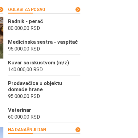
OGLASI ZA POSAO
Radnik - perač
80.000,00 RSD
Medicinska sestra - vaspitač
95.000,00 RSD
Kuvar sa iskustvom (m/ž)
140.000,00 RSD
Prodavačica u objektu
domaće hrane
95.000,00 RSD
,
Veterinar
60.000,00 RSD
NA DANAŠNJI DAN