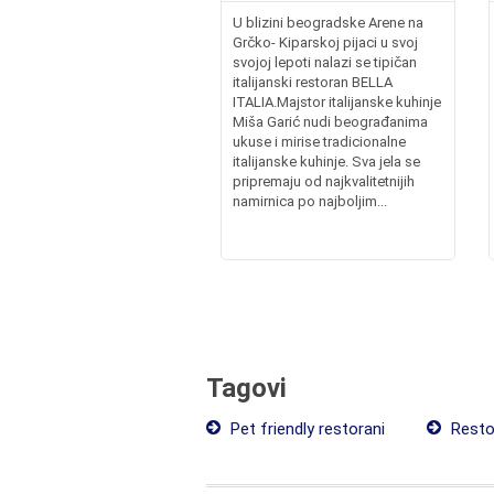
U blizini beogradske Arene na
Grčko- Kiparskoj pijaci u svoj
svojoj lepoti nalazi se tipičan
italijanski restoran BELLA
ITALIA.Majstor italijanske kuhinje
Miša Garić nudi beograđanima
ukuse i mirise tradicionalne
italijanske kuhinje. Sva jela se
pripremaju od najkvalitetnijih
namirnica po najboljim...
Tagovi
Pet friendly restorani
Resto