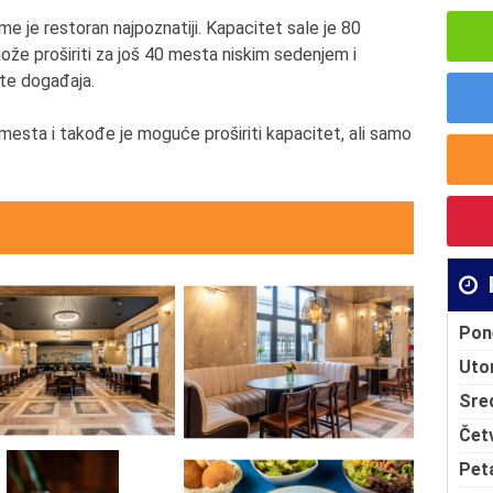
e je restoran najpoznatiji. Kapacitet sale je 80
ože proširiti za još 40 mesta niskim sedenjem i
ste događaja.
esta i takođe je moguće proširiti kapacitet, ali samo
Pon
Uto
Sre
Čet
Pet