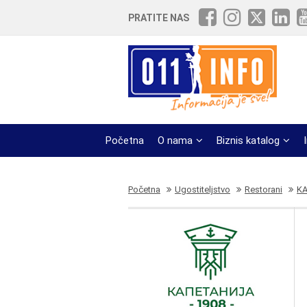
PRATITE NAS
Početna
O nama
Biznis katalog
Početna
Ugostiteljstvo
Restorani
KA