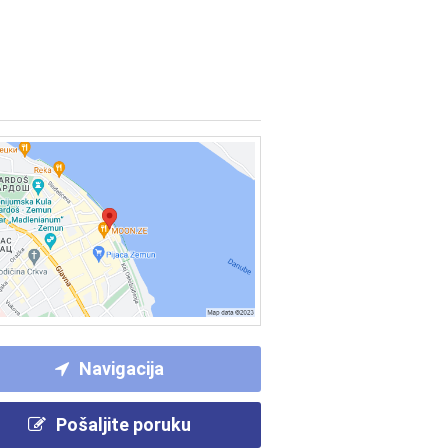
Navigacija
Pošaljite poruku