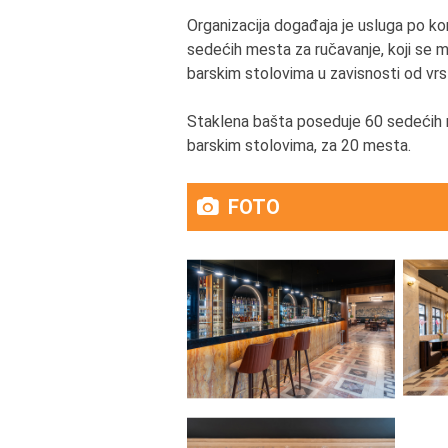
Organizacija događaja je usluga po kom
sedećih mesta za ručavanje, koji se m
barskim stolovima u zavisnosti od vr
Staklena bašta poseduje 60 sedećih m
barskim stolovima, za 20 mesta.
FOTO