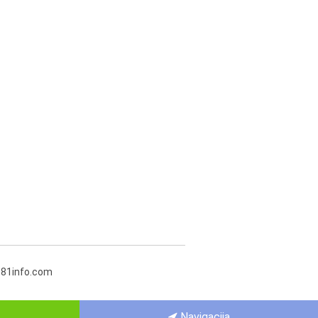
381info.com
Navigacija