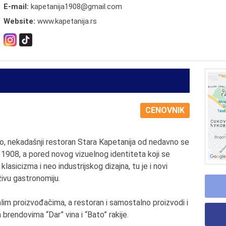
E-mail:
kapetanija1908@gmail.com
Website:
www.kapetanija.rs
CENOVNIK
o, nekadašnji restoran Stara Kapetanija od nedavno se
1908, a pored novog vizuelnog identiteta koji se
asicizma i neo industrijskog dizajna, tu je i novi
ivu gastronomiju.
lim proizvođačima, a restoran i samostalno proizvodi i
 brendovima “Dar” vina i “Bato” rakije.