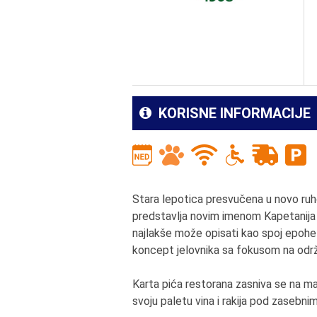
KORISNE INFORMACIJE
Stara lepotica presvučena u novo ruh
predstavlja novim imenom Kapetanija 
najlakše može opisati kao spoj epohe kl
koncept jelovnika sa fokusom na održ
Karta pića restorana zasniva se na ma
svoju paletu vina i rakija pod zasebnim