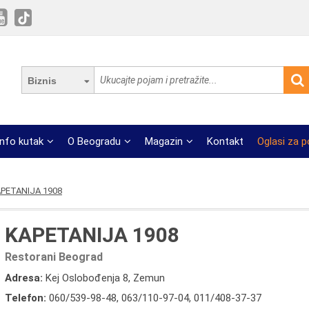
Biznis
Info kutak
O Beogradu
Magazin
Kontakt
Oglasi za 
PETANIJA 1908
KAPETANIJA 1908
Restorani Beograd
Adresa:
Kej Oslobođenja 8, Zemun
Telefon:
060/539-98-48
,
063/110-97-04
,
011/408-37-37