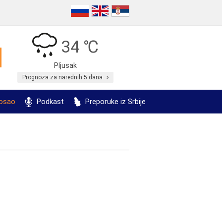
34 ℃
Pljusak
Prognoza za narednih 5 dana
posao
Podkast
Preporuke iz Srbije