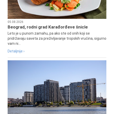
05.08.2026
Beograd, rodni grad Karađorđeve šnicle
Leto je u punom zamahu, pa ako ste od onih koji se
pridržavaju saveta za preživljavanje tropskih vrućina, sigurno
vam ni...
Detaljnije ›