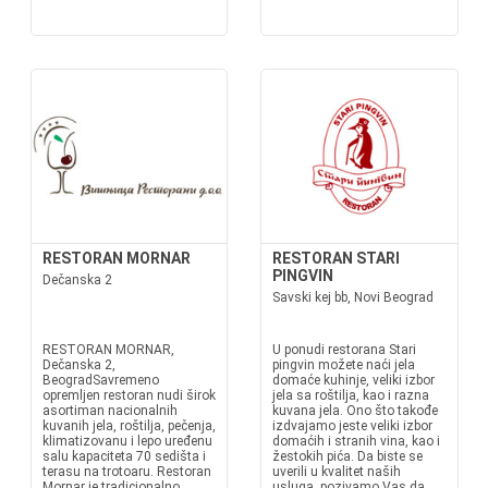
RESTORAN MORNAR
RESTORAN STARI
PINGVIN
Dečanska 2
Savski kej bb, Novi Beograd
RESTORAN MORNAR,
U ponudi restorana Stari
Dečanska 2,
pingvin možete naći jela
BeogradSavremeno
domaće kuhinje, veliki izbor
opremljen restoran nudi širok
jela sa roštilja, kao i razna
asortiman nacionalnih
kuvana jela. Ono što takođe
kuvanih jela, roštilja, pečenja,
izdvajamo jeste veliki izbor
klimatizovanu i lepo uređenu
domaćih i stranih vina, kao i
salu kapaciteta 70 sedišta i
žestokih pića. Da biste se
terasu na trotoaru. Restoran
uverili u kvalitet naših
Mornar je tradicionalno
usluga, pozivamo Vas da