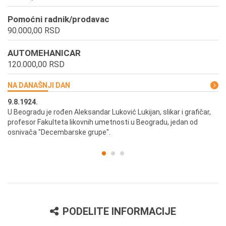
Pomoćni radnik/prodavac
90.000,00 RSD
AUTOMEHANICAR
120.000,00 RSD
NA DANAŠNJI DAN
9.8.1924.
9.
U Beogradu je rođen Aleksandar Luković Lukijan, slikar i grafičar,
Pr
profesor Fakulteta likovnih umetnosti u Beogradu, jedan od
a,
osnivača "Decembarske grupe".
PODELITE INFORMACIJE