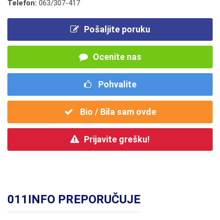
Telefon:
063/307-417
Pošaljite poruku
Ocenite nas
Pohvalite
Bio / Bila sam ovde
Prijavite grešku!
011INFO PREPORUČUJE