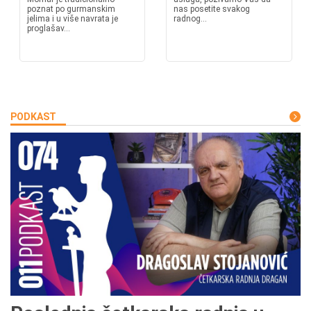
poznat po gurmanskim
nas posetite svakog
jelima i u više navrata je
radnog...
proglašav...
PODKAST