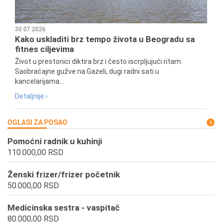
30.07.2026
Kako uskladiti brz tempo života u Beogradu sa
fitnes ciljevima
Život u prestonici diktira brz i često iscrpljujući ritam.
Saobraćajne gužve na Gazeli, dugi radni sati u
kancelarijama...
Detaljnije ›
OGLASI ZA POSAO
Pomoćni radnik u kuhinji
110.000,00 RSD
Ženski frizer/frizer početnik
50.000,00 RSD
Medicinska sestra - vaspitač
80.000,00 RSD