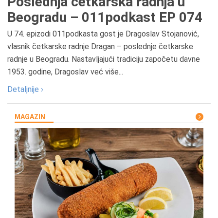
Poslednja četkarska radnja u
Beogradu – 011podkast EP 074
U 74. epizodi 011podkasta gost je Dragoslav Stojanović,
vlasnik četkarske radnje Dragan – poslednje četkarske
radnje u Beogradu. Nastavljajući tradiciju započetu davne
1953. godine, Dragoslav već više...
Detaljnije ›
MAGAZIN