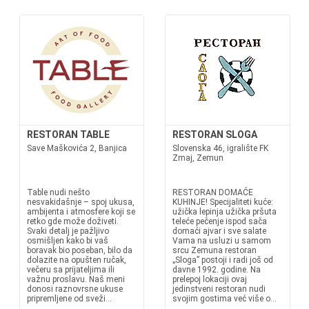
RESTORAN TABLE
RESTORAN SLOGA
Save Maškovića 2, Banjica
Slovenska 46, igralište FK
Zmaj, Zemun
Table nudi nešto
RESTORAN DOMAĆE
nesvakidašnje – spoj ukusa,
KUHINJE! Specijaliteti kuće:
ambijenta i atmosfere koji se
užička lepinja užička pršuta
retko gde može doživeti.
teleće pečenje ispod sača
Svaki detalj je pažljivo
domaći ajvar i sve salate
osmišljen kako bi vaš
Vama na usluzi u samom
boravak bio poseban, bilo da
srcu Zemuna restoran
dolazite na opušten ručak,
„Sloga” postoji i radi još od
večeru sa prijateljima ili
davne 1992. godine. Na
važnu proslavu. Naš meni
prelepoj lokaciji ovaj
donosi raznovrsne ukuse
jedinstveni restoran nudi
pripremljene od sveži...
svojim gostima već više o...