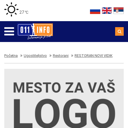
27 ℃
Početna
Ugostiteljstvo
Restorani
RESTORAN NOVI VIDIK