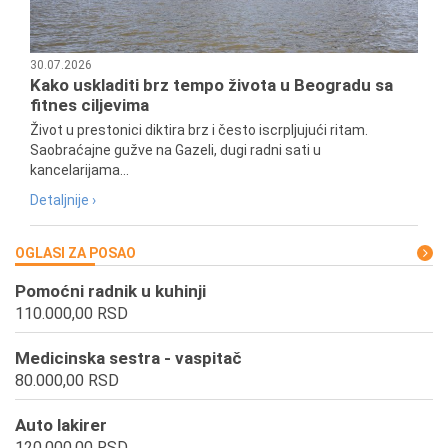
30.07.2026
Kako uskladiti brz tempo života u Beogradu sa
fitnes ciljevima
Život u prestonici diktira brz i često iscrpljujući ritam.
Saobraćajne gužve na Gazeli, dugi radni sati u
kancelarijama...
Detaljnije ›
OGLASI ZA POSAO
Pomoćni radnik u kuhinji
110.000,00 RSD
Medicinska sestra - vaspitač
80.000,00 RSD
Auto lakirer
120.000,00 RSD