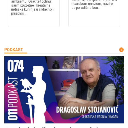
ambijentu. Osetite toplinu i
ribarskom mrežom, nazire
šarm izuzetne i kreativne
se porodična kon...
indijske kuhinje u srdačnoj i
prijatnoj...
PODKAST