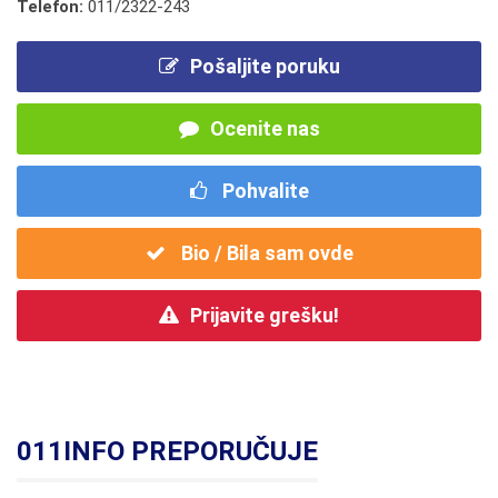
Telefon:
011/2322-243
Pošaljite poruku
Ocenite nas
Pohvalite
Bio / Bila sam ovde
Prijavite grešku!
011INFO PREPORUČUJE