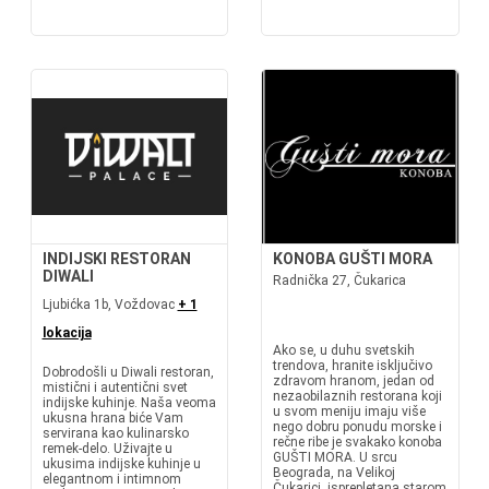
INDIJSKI RESTORAN
KONOBA GUŠTI MORA
DIWALI
Radnička 27, Čukarica
Ljubićka 1b, Voždovac
+ 1
lokacija
Ako se, u duhu svetskih
trendova, hranite isključivo
Dobrodošli u Diwali restoran,
zdravom hranom, jedan od
mistični i autentični svet
nezaobilaznih restorana koji
indijske kuhinje. Naša veoma
u svom meniju imaju više
ukusna hrana biće Vam
nego dobru ponudu morske i
servirana kao kulinarsko
rečne ribe je svakako konoba
remek-delo. Uživajte u
GUŠTI MORA. U srcu
ukusima indijske kuhinje u
Beograda, na Velikoj
elegantnom i intimnom
Čukarici, isprepletana starom