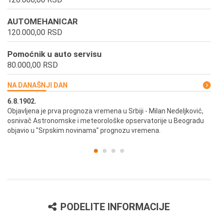
AUTOMEHANICAR
120.000,00 RSD
Pomoćnik u auto servisu
80.000,00 RSD
NA DANAŠNJI DAN
6.8.1902.
6.
ik
Objavljena je prva prognoza vremena u Srbiji - Milan Nedeljković,
Od
osnivač Astronomske i meteorološke opservatorije u Beogradu
Be
objavio u "Srpskim novinama" prognozu vremena.
PODELITE INFORMACIJE