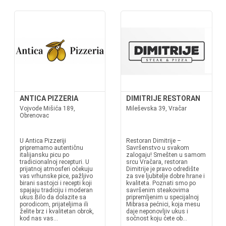
ANTICA PIZZERIA
DIMITRIJE RESTORAN
Vojvode Mišića 189,
Mileševska 39, Vračar
Obrenovac
U Antica Pizzeriji
Restoran Dimitrije –
pripremamo autentičnu
Savršenstvo u svakom
italijansku picu po
zalogaju! Smešten u samom
tradicionalnoj recepturi. U
srcu Vračara, restoran
prijatnoj atmosferi očekuju
Dimitrije je pravo odredište
vas vrhunske pice, pažljivo
za sve ljubitelje dobre hrane i
birani sastojci i recepti koji
kvaliteta. Poznati smo po
spajaju tradiciju i moderan
savršenim steakovima
ukus.Bilo da dolazite sa
pripremljenim u specijalnoj
porodicom, prijateljima ili
Mibrasa pećnici, koja mesu
želite brz i kvalitetan obrok,
daje neponovljiv ukus i
kod nas vas...
sočnost koju ćete ob...