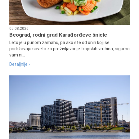
05.08.2026
Beograd, rodni grad Karađorđeve šnicle
Leto je u punom zamahu, pa ako ste od onih koji se
pridržavaju saveta za preživljavanje tropskih vrućina, sigurno
vam ni...
Detaljnije ›