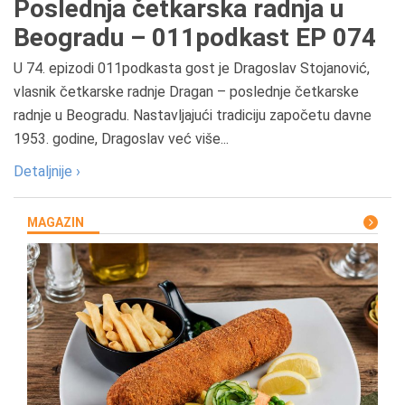
Poslednja četkarska radnja u
Beogradu – 011podkast EP 074
U 74. epizodi 011podkasta gost je Dragoslav Stojanović,
vlasnik četkarske radnje Dragan – poslednje četkarske
radnje u Beogradu. Nastavljajući tradiciju započetu davne
1953. godine, Dragoslav već više...
Detaljnije ›
MAGAZIN