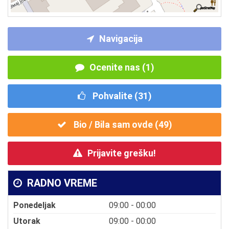
Navigacija
Ocenite nas (1)
Pohvalite (
31
)
Bio / Bila sam ovde (
49
)
Prijavite grešku!
RADNO VREME
Ponedeljak
09:00 - 00:00
Utorak
09:00 - 00:00