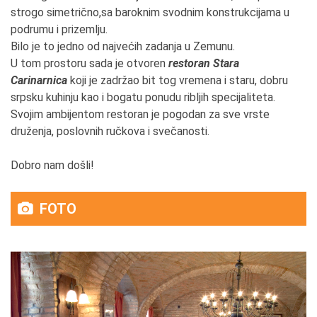
strogo simetrično,sa baroknim svodnim konstrukcijama u
podrumu i prizemlju.
Bilo je to jedno od najvećih zadanja u Zemunu.
U tom prostoru sada je otvoren
restoran Stara
Carinarnica
koji je zadržao bit tog vremena i staru, dobru
srpsku kuhinju kao i bogatu ponudu ribljih specijaliteta.
Svojim ambijentom restoran je pogodan za sve vrste
druženja, poslovnih ručkova i svečanosti.
Dobro nam došli!
FOTO