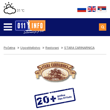
31 ℃
Početna
Ugostiteljstvo
Restorani
STARA CARINARNICA