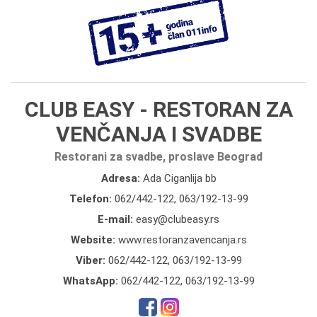
CLUB EASY - RESTORAN ZA
VENČANJA I SVADBE
Restorani za svadbe, proslave Beograd
Adresa:
Ada Ciganlija bb
Telefon:
062/442-122
,
063/192-13-99
E-mail:
easy@clubeasy.rs
Website:
www.restoranzavencanja.rs
Viber:
062/442-122, 063/192-13-99
WhatsApp:
062/442-122, 063/192-13-99