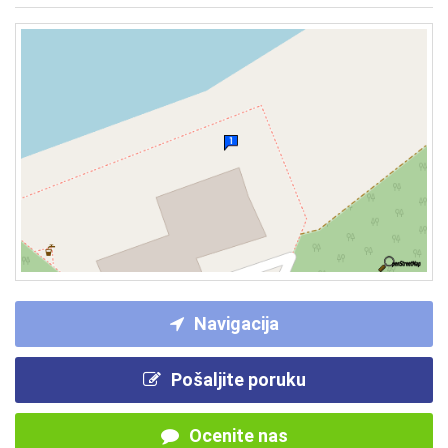
Navigacija
Pošaljite poruku
Ocenite nas