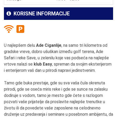
KORISNE INFORMACIJE
U najlepšem delu
Ade Ciganlije
, na samo tri kilometra od
gradske vreve, dobro ušuškan između golf terena, Ade
Safari i reke Save, u zelenilu koje vas podseća na najlepše
vrtove nalazi se
klub Easy
, spreman da svojim eksterijerom
i enterijerom vaš dan u prirodi napravi jedinstvenim.
Tamo gde buka prestaje, gde su sva vaša čula okrenuta
prirodi, gde se oseća miris reke i gde se sunce na zalasku
dodiruje s vodom, tamo je mesto gde ćete s razlogom
pozvati vaše prijatelje da proslavite najlepše trenutke u
životu ili da povedete vaše zaposlene na celodnevno
druženje uz predavanja i seminare u posebnom ambijentu, da