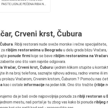
PASTE LIGNJE PEČENA RIBA N...
ačar, Crveni krst, Čubura
, Čubura
. Riblji restorani nude sveže morske i rečne specijalitete,
e za
ribljim restoranima u Beogradu
u delu grada blizu Vračara,
dajte
ponude firmi
koje se bave
ribljim restoranima na Vračar
 izaberite ono što vam najviše odgovara.
a Vračar, Crveni krst, Čuburu
i jednim klikom stupite u kontak
jte ih na broj telefona, saznajte njihovu adresu, radno vreme ili im
te u prolazu Vračarom, Crvenim krstom, Čuburom ? Pomoću nas će
na
kao i ostale
informacije
na jedan klik. Ono što tražite
(riblje
erujemo da je baš ovde najpovoljnija ponuda za
riblji restoran u
jednom mestu, naš portal je tu zbog vas kako bi ponuda
ribljeg
ranom koji ste našli kod naš - preporučite nas.