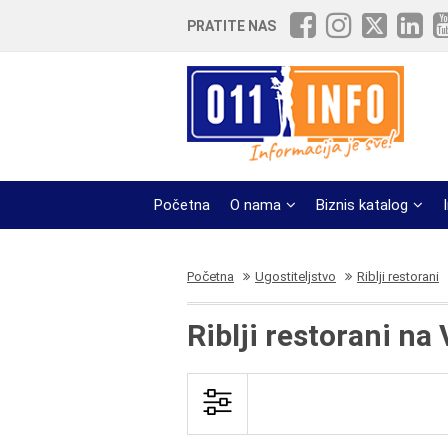
PRATITE NAS
Početna
O nama
Biznis katalog
Početna
Ugostiteljstvo
Riblji restorani
Riblji restorani n