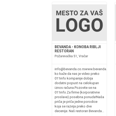
BEVANDA - KONOBA RIBLJI
RESTORAN
Požarevačka 51, Vračar
info@bevanda.co.rswww.bevanda.co.rs
ko kaže da nas je video preko
011info kompanije dobija
dodatni popust na celokupan
iznos računa.Pozovite se na
011info.Za firme (korporativne
proslave) posebna ponuda!Naša
priča je priča jedne porodice
koja se razvija preko dve
decenije. Naš restoran Bevanda...