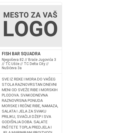
FISH BAR SQUADRA
Njegoševa 82 // Braće Jugovića 3
// TC Ušće // TC Delta City //
Nušićeva 3a
Svako
SVE IZ REKE I MORA DO VAŠEG
STOLA RAZNOVRSTAN DNEVNI
MENI OD SVEŽE RIBE I MORSKIH
PLODOVA. SVAKODNEVNA
RAZNOVRSNA PONUDA
MORSKE I REČNE RIBE, NAMAZA,
SALATA I JELA ZA SVAKU
PRILIKU, SVAČIJI DŽEP I SVA
GODIŠNJA DOBA. SALATE
PAŠTETE TOPLA PREDJELA I
JELA MARINIRANI PROIZVODI