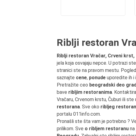
Riblji restoran Vr
Riblji restoran Vračar, Crveni krst
jela koja osvajaju nepce. U potrazi st
stranici ste na pravom mestu. Pogle
saznajte
cene
,
ponude
uporedite ih i
Pretražite ceo
beogradski deo grad
bave
ribljim restoranima
. Kontaktira
Vračaru, Crvenom krstu, Čuburi ili s
restorana
. Sve oko
ribljeg restora
portalu 011info.com.
Pronašli ste šta vam je potrebno ? V
prilikom. Sve
o ribljem restoranu
na 
Beogradu
. Zahvalni ste ribljim resto