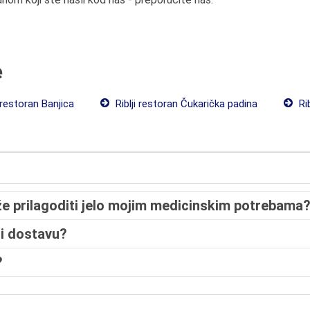
e
 restoran Banjica
Riblji restoran Čukarička padina
Ri
že prilagoditi jelo mojim medicinskim potrebama
ti dostavu?
?