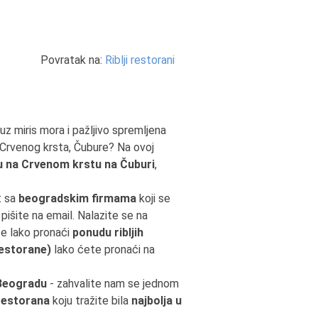
Povratak na:
Riblji restorani
 uz miris mora i pažljivo spremljena
 Crvenog krsta, Čubure? Na ovoj
u na Crvenom krstu na Čuburi
,
t sa
beogradskim firmama
koji se
 pišite na email. Nalazite se na
te lako pronaći
ponudu ribljih
 restorane)
lako ćete pronaći na
 Beogradu
- zahvalite nam se jednom
 restorana
koju tražite bila
najbolja u