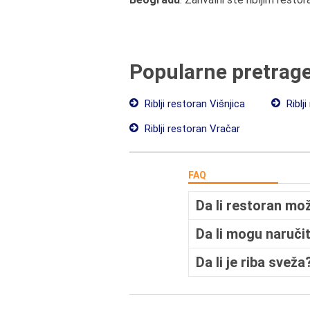
Popularne pretrag
Riblji restoran Višnjica
Riblji
Riblji restoran Vračar
FAQ
Da li restoran mo
Da li mogu naruči
Da li je riba sveža