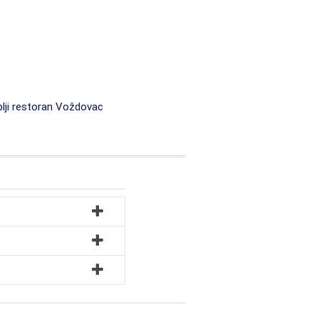
blji restoran Voždovac
?