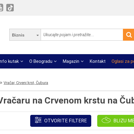
Biznis
Info kutak
O Beogradu
Magazin
Kontakt
Oglasi za 
Vračar, Crveni krst, Čubura
a Vračaru na Crvenom krstu na Ču
OTVORITE FILTERE
BLIZU M