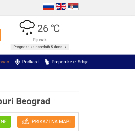
26 ℃
Pljusak
Prognoza za narednih 5 dana
posao
Podkast
Preporuke iz Srbije
buri Beograd
ENE
PRIKAŽI NA MAPI