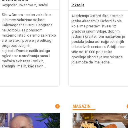
Gospodar Jovanova 2, Dorćol
lokacija
ShowGroom - salon za kućne
Akademija Oxford-škola stranih
ljubimce Nalazimo se kod
jezika Akademija Oxford škola
Kalemegdana u srcu Beograda
koja ima prestavništva u 12
na Dorćolu, sa ponosom
gradova širom Srbije, dobrim
možemo istaći da smo za kratko
radom i kvalitetnom nastavom je
vreme stekli poverenje velikog
postala jedna od najprestiznijih
broja zadovoljnih
edukativnih centara u Srbiji, a sa
klijenata.Domen naših usluga
više od 10.000 polaznika
ogleda se u sređivanju pasa i
godišnje oborila je sve rekorde
mačaka svih rasa - velikih,
joje može da ima jedna...
srednjih i malih, kao i svih...
MAGAZIN