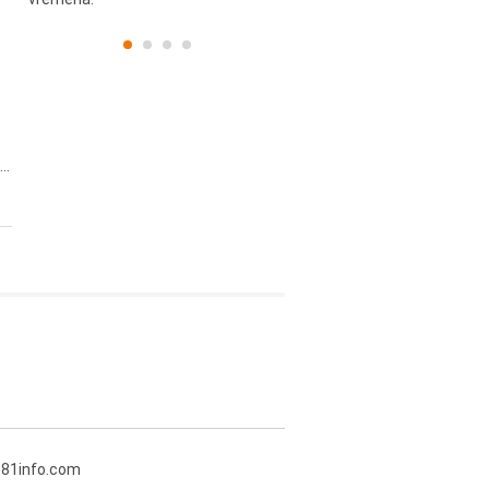
..
381info.com