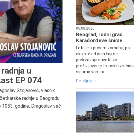
05.08.2026
Beograd, rodni grad
Karađorđeve šnicle
Leto je u punom zamahu, pa
ako ste od onih koji se
pridržavaju saveta za
preživljavanje tropskih vrućina
radnja u
sigurno vam ni...
ast EP 074
Detaljnije ›
agoslav Stojanović, vlasnik
6.8.2013.
četkarske radnje u Beogradu.
Preminula je Zorka Boljanović,
e 1953. godine, Dragoslav već
vazduhoplovni inženjer, predsedn
Udruženja žena pilota Jugoslavij