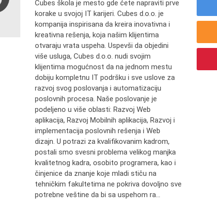
Cubes škola je mesto gde ćete napraviti prve
korake u svojoj IT karijeri. Cubes d.o.o. je
kompanija inspirisana da kreira inovativna i
kreativna rešenja, koja našim klijentima
otvaraju vrata uspeha. Uspevši da objedini
više usluga, Cubes d.o.o. nudi svojim
klijentima mogućnost da na jednom mestu
dobiju kompletnu IT podršku i sve uslove za
razvoj svog poslovanja i automatizaciju
poslovnih procesa. Naše poslovanje je
podeljeno u više oblasti: Razvoj Web
aplikacija, Razvoj Mobilnih aplikacija, Razvoj i
implementacija poslovnih rešenja i Web
dizajn. U potrazi za kvalifikovanim kadrom,
postali smo svesni problema velikog manjka
kvalitetnog kadra, osobito programera, kao i
činjenice da znanje koje mladi stiču na
tehničkim fakultetima ne pokriva dovoljno sve
potrebne veštine da bi sa uspehom ra...