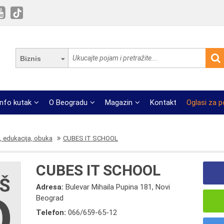
Biznis
Info kutak
O Beogradu
Magazin
Kontakt
Oglasi za 
, edukacija, obuka
CUBES IT SCHOOL
CUBES IT SCHOOL
Adresa:
Bulevar Mihaila Pupina 181, Novi
Beograd
Telefon:
066/659-65-12