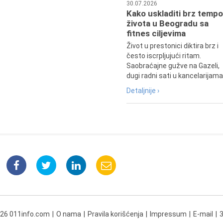
30.07.2026
Kako uskladiti brz tempo
života u Beogradu sa
fitnes ciljevima
Život u prestonici diktira brz i
često iscrpljujući ritam.
Saobraćajne gužve na Gazeli,
dugi radni sati u kancelarijama.
Detaljnije ›
026 011info.com
O nama
Pravila korišćenja
Impressum
E-mail