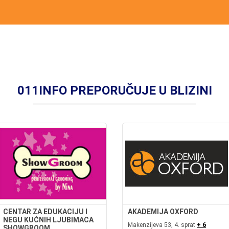
011INFO PREPORUČUJE U BLIZINI
CENTAR ZA EDUKACIJU I
AKADEMIJA OXFORD
NEGU KUĆNIH LJUBIMACA
Makenzijeva 53, 4. sprat
+ 6
SHOWGROOM