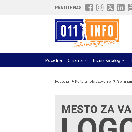
PRATITE NAS
Početna
O nama
Biznis katalog
Početna
Kultura i obrazovanje
Seminari