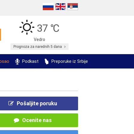
37 ℃
Vedro
Prognoza za narednih 5 dana
posao
Podkast
Preporuke iz Srbije
Pošaljite poruku
Ocenite nas