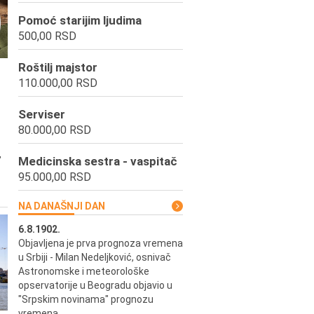
Pomoć starijim ljudima
500,00 RSD
Roštilj majstor
110.000,00 RSD
Serviser
80.000,00 RSD
,
Medicinska sestra - vaspitač
95.000,00 RSD
NA DANAŠNJI DAN
6.8.1902.
6.8.2004.
Objavljena je prva prognoza vremena
Odigrana je košarkaška prijat
ik
u Srbiji - Milan Nedeljković, osnivač
utakmica između SCG i SAD 
e.
Astronomske i meteorološke
Beogradskoj Areni.
opservatorije u Beogradu objavio u
"Srpskim novinama" prognozu
vremena.