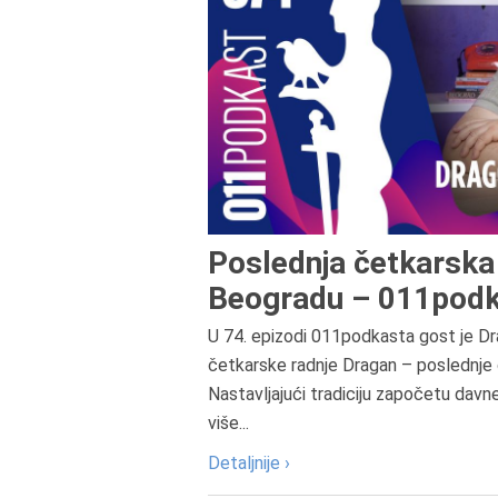
Poslednja četkarska 
Beogradu – 011podk
U 74. epizodi 011podkasta gost je Dr
četkarske radnje Dragan – poslednje 
Nastavljajući tradiciju započetu davn
više...
Detaljnije ›