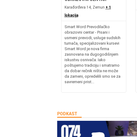
Karađorđeva 14, Zemun
+ 1
lokacija
Smart Word Prevodilačko
obrazovni centar - Pisani i
usmeni prevodi, usluge sudskih
tumača, specijalizovani kursevi
Smart Word je nova firma
zasnovana na dugogodišnjem
iskustvu osnivača. Iako
poštujemo tradiciju i smatramo
da dobar rečnik ništa ne može
da zameni, opredelili smo se za
savremeni prist...
PODKAST