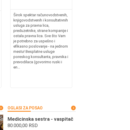
Širok spektar računovodstvenih,
knjigovodstvenih i konsultativnih
usluga za pravna lica,
preduzetnike, strane kompanije i
ostala pravna lica. Sve što Vam
je potrebno za uspešno i
efikasno poslovanje - na jednom
mestu! Besplatne usluge
poreskog konsultanta, pravnika i
prevodilaca (govorimo ruski i
en...
OGLASI ZA POSAO
Medicinska sestra - vaspitač
80.000,00 RSD