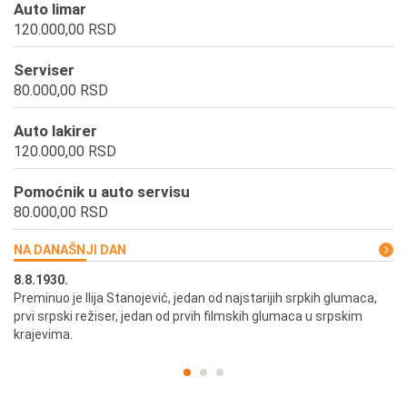
Auto limar
120.000,00 RSD
Serviser
80.000,00 RSD
Auto lakirer
120.000,00 RSD
Pomoćnik u auto servisu
80.000,00 RSD
NA DANAŠNJI DAN
8.8.1930.
8.
Preminuo je Ilija Stanojević, jedan od najstarijih srpkih glumaca,
U 
prvi srpski režiser, jedan od prvih filmskih glumaca u srpskim
krajevima.