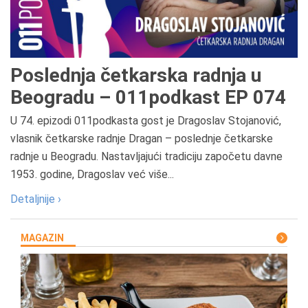
Poslednja četkarska radnja u
Beogradu – 011podkast EP 074
U 74. epizodi 011podkasta gost je Dragoslav Stojanović,
vlasnik četkarske radnje Dragan – poslednje četkarske
radnje u Beogradu. Nastavljajući tradiciju započetu davne
1953. godine, Dragoslav već više...
Detaljnije ›
MAGAZIN