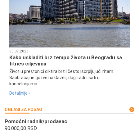
30.07.2026
Kako uskladiti brz tempo života u Beogradu sa
fitnes ciljevima
Život u prestonici diktira brz i često iscrpljujući ritam.
Saobraćajne gužve na Gazeli, dugi radni sati u
kancelarijama...
Detaljnije ›
OGLASI ZA POSAO
Pomoćni radnik/prodavac
90.000,00 RSD