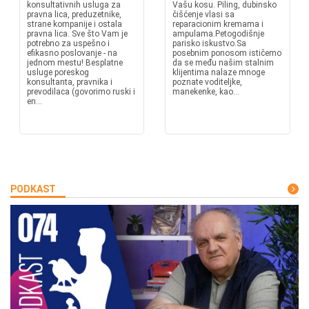
konsultativnih usluga za
Vašu kosu. Piling, dubinsko
pravna lica, preduzetnike,
čišćenje vlasi sa
strane kompanije i ostala
reparacionim kremama i
pravna lica. Sve što Vam je
ampulama.Petogodišnje
potrebno za uspešno i
parisko iskustvo.Sa
efikasno poslovanje - na
posebnim ponosom ističemo
jednom mestu! Besplatne
da se među našim stalnim
usluge poreskog
klijentima nalaze mnoge
konsultanta, pravnika i
poznate voditeljke,
prevodilaca (govorimo ruski i
manekenke, kao...
en...
PODKAST