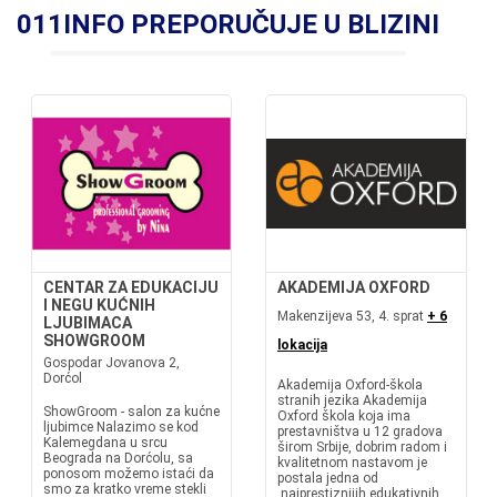
011INFO PREPORUČUJE U BLIZINI
CENTAR ZA EDUKACIJU
AKADEMIJA OXFORD
I NEGU KUĆNIH
Makenzijeva 53, 4. sprat
+ 6
LJUBIMACA
SHOWGROOM
lokacija
Gospodar Jovanova 2,
Dorćol
Akademija Oxford-škola
stranih jezika Akademija
ShowGroom - salon za kućne
Oxford škola koja ima
ljubimce Nalazimo se kod
prestavništva u 12 gradova
Kalemegdana u srcu
širom Srbije, dobrim radom i
Beograda na Dorćolu, sa
kvalitetnom nastavom je
ponosom možemo istaći da
postala jedna od
smo za kratko vreme stekli
najprestiznijih edukativnih