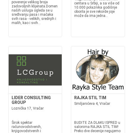
poverenje velikog broja
centara u Srbiji, a sa više od
zadovoljnih klijenata.Domen
10.000 polaznika godišnje
naših usluga ogleda se u
oborila je sve rekorde joje
sređivanju pasa i mačaka
može da ima jedna...
svih rasa - velikih, srednjih i
malih, kao i svih...
LIDER CONSULTING
RAJKA STIL TIM
GROUP
Smiljanićeva 4, Vračar
Loznička 17, Vračar
Širok spektar
BUDITE ZA DLAKU ISPRED u
računovodstvenih,
salonima RAJKA STIL TIM!
knjigovodstvenih i
Preko dve decenije negujemo