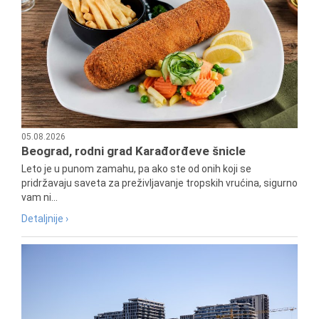
05.08.2026
Beograd, rodni grad Karađorđeve šnicle
Leto je u punom zamahu, pa ako ste od onih koji se
pridržavaju saveta za preživljavanje tropskih vrućina, sigurno
vam ni...
Detaljnije ›