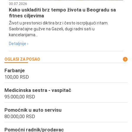
30.07.2026
Kako uskladiti brz tempo života u Beogradu sa
fitnes ciljevima
Život u prestonici diktira brz i često iscrpljujući ritam.
Saobraćajne gužve na Gazeli, dugi radni sati u
kancelarijama...
Detaljnije ›
OGLASI ZA POSAO
Farbanje
100,00 RSD
Medicinska sestra - vaspitač
95.000,00 RSD
Pomoćnik u auto servisu
80.000,00 RSD
Pomoćni radnik/prodavac