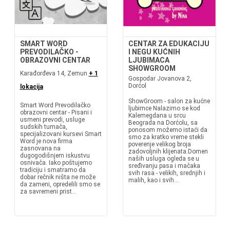
SMART WORD
CENTAR ZA EDUKACIJU
PREVODILAČKO -
I NEGU KUĆNIH
OBRAZOVNI CENTAR
LJUBIMACA
SHOWGROOM
Karađorđeva 14, Zemun
+ 1
Gospodar Jovanova 2,
Dorćol
lokacija
ShowGroom - salon za kućne
Smart Word Prevodilačko
ljubimce Nalazimo se kod
obrazovni centar - Pisani i
Kalemegdana u srcu
usmeni prevodi, usluge
Beograda na Dorćolu, sa
sudskih tumača,
ponosom možemo istaći da
specijalizovani kursevi Smart
smo za kratko vreme stekli
Word je nova firma
poverenje velikog broja
zasnovana na
zadovoljnih klijenata.Domen
dugogodišnjem iskustvu
naših usluga ogleda se u
osnivača. Iako poštujemo
sređivanju pasa i mačaka
tradiciju i smatramo da
svih rasa - velikih, srednjih i
dobar rečnik ništa ne može
malih, kao i svih...
da zameni, opredelili smo se
za savremeni prist...