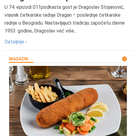
U 74. epizodi 011podkasta gost je Dragoslav Stojanović,
vlasnik četkarske radnje Dragan – poslednje četkarske
radnje u Beogradu. Nastavljajući tradiciju započetu davne
1953. godine, Dragoslav već više...
Detaljnije ›
MAGAZIN