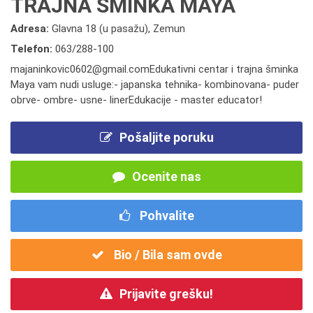
TRAJNA ŠMINKA MAYA
Adresa:
Glavna 18 (u pasažu), Zemun
Telefon:
063/288-100
majaninkovic0602@gmail.comEdukativni centar i trajna šminka
Maya vam nudi usluge:- japanska tehnika- kombinovana- puder
obrve- ombre- usne- linerEdukacije - master educator!
Pošaljite poruku
Ocenite nas
Pohvalite
Bio / Bila sam ovde
Prijavite grešku!