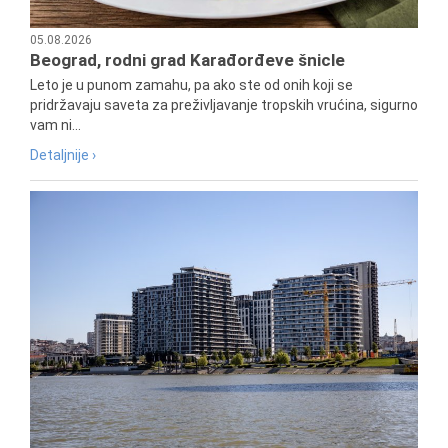
05.08.2026
Beograd, rodni grad Karađorđeve šnicle
Leto je u punom zamahu, pa ako ste od onih koji se
pridržavaju saveta za preživljavanje tropskih vrućina, sigurno
vam ni...
Detaljnije ›