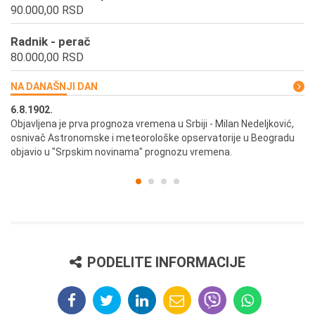
90.000,00 RSD
Radnik - perač
80.000,00 RSD
NA DANAŠNJI DAN
6.8.1902.
6.
ik
Objavljena je prva prognoza vremena u Srbiji - Milan Nedeljković,
Od
osnivač Astronomske i meteorološke opservatorije u Beogradu
Be
objavio u "Srpskim novinama" prognozu vremena.
PODELITE INFORMACIJE