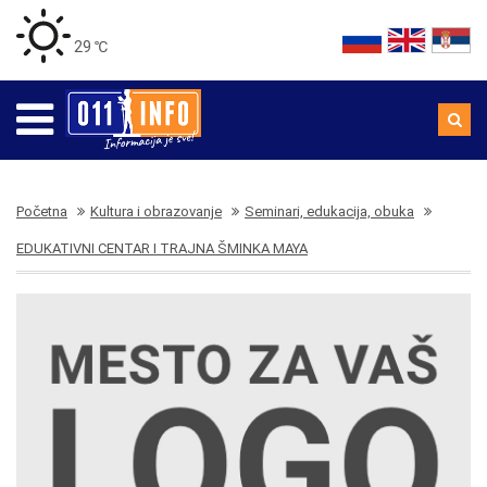
29 ℃
Početna
Kultura i obrazovanje
Seminari, edukacija, obuka
EDUKATIVNI CENTAR I TRAJNA ŠMINKA MAYA