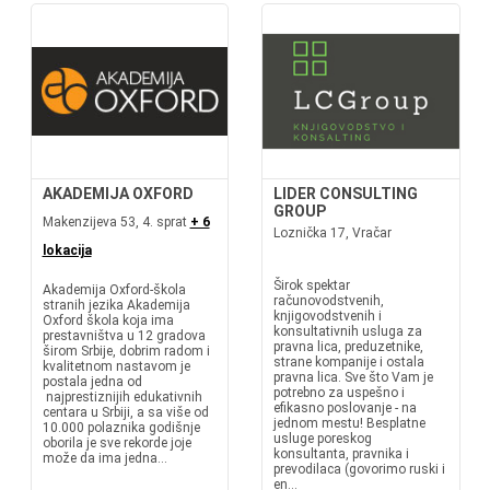
AKADEMIJA OXFORD
LIDER CONSULTING
GROUP
Makenzijeva 53, 4. sprat
+ 6
Loznička 17, Vračar
lokacija
Širok spektar
Akademija Oxford-škola
računovodstvenih,
stranih jezika Akademija
knjigovodstvenih i
Oxford škola koja ima
konsultativnih usluga za
prestavništva u 12 gradova
pravna lica, preduzetnike,
širom Srbije, dobrim radom i
strane kompanije i ostala
kvalitetnom nastavom je
pravna lica. Sve što Vam je
postala jedna od
potrebno za uspešno i
najprestiznijih edukativnih
efikasno poslovanje - na
centara u Srbiji, a sa više od
jednom mestu! Besplatne
10.000 polaznika godišnje
usluge poreskog
oborila je sve rekorde joje
konsultanta, pravnika i
može da ima jedna...
prevodilaca (govorimo ruski i
en...