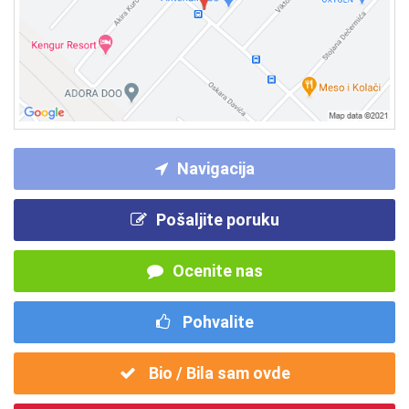
Navigacija
Pošaljite poruku
Ocenite nas
Pohvalite
Bio / Bila sam ovde