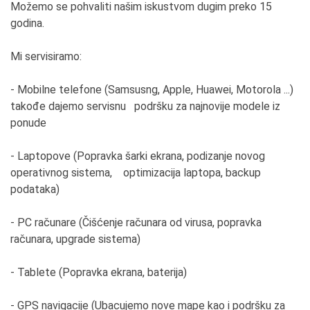
Možemo se pohvaliti našim iskustvom dugim preko 15
godina.
Mi servisiramo:
- Mobilne telefone (Samsusng, Apple, Huawei, Motorola ...)
takođe dajemo servisnu podršku za najnovije modele iz
ponude
- Laptopove (Popravka šarki ekrana, podizanje novog
operativnog sistema, optimizacija laptopa, backup
podataka)
- PC računare (Čišćenje računara od virusa, popravka
računara, upgrade sistema)
- Tablete (Popravka ekrana, baterija)
- GPS navigacije (Ubacujemo nove mape kao i podršku za