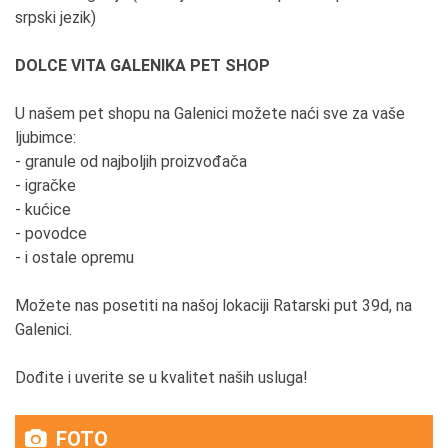
srpski jezik)
DOLCE VITA GALENIKA PET SHOP
U našem pet shopu na Galenici možete naći sve za vaše
ljubimce:
- granule od najboljih proizvođača
- igračke
- kućice
- povodce
- i ostale opremu
Možete nas posetiti na našoj lokaciji Ratarski put 39d, na
Galenici.
Dođite i uverite se u kvalitet naših usluga!
FOTO