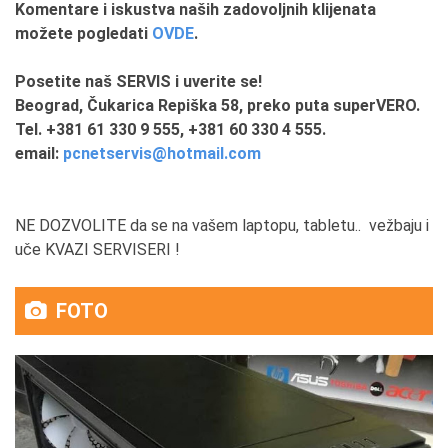
Komentare i iskustva naših zadovoljnih klijenata
možete pogledati
OVDE
.
Posetite naš SERVIS i uverite se!
Beograd, Čukarica Repiška 58, preko puta superVERO.
Tel. +381 61 330 9 555, +381 60 330 4 555.
email:
pcnetservis@hotmail.com
NE DOZVOLITE da se na vašem laptopu, tabletu.. vežbaju i
uče KVAZI SERVISERI !
FOTO