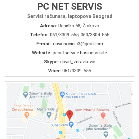
PC NET SERVIS
Servisi računara, laptopova Beograd
Adresa:
Repiška 58, Žarkovo
Telefon:
061/3309-555
,
060/3304-555
E-mail:
davidnovicic3@gmail.cm
Website:
pcnetservice.business.site
Skype:
david_zdravkovic
Viber:
061/3309-555