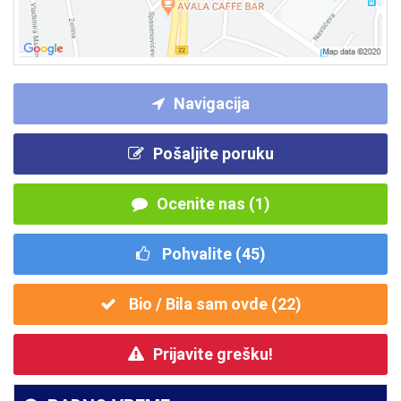
Navigacija
Pošaljite poruku
Ocenite nas (1)
Pohvalite (
45
)
Bio / Bila sam ovde (
22
)
Prijavite grešku!