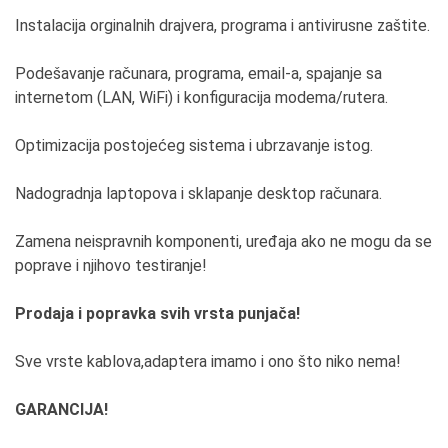
Instalacija orginalnih drajvera, programa i antivirusne zaštite.
Podešavanje računara, programa, email-a, spajanje sa
internetom (LAN, WiFi) i konfiguracija modema/rutera.
Optimizacija postojećeg sistema i ubrzavanje istog.
Nadogradnja laptopova i sklapanje desktop računara.
Zamena neispravnih komponenti, uređaja ako ne mogu da se
poprave i njihovo testiranje!
Prodaja i popravka svih vrsta punjača!
Sve vrste kablova,adaptera imamo i ono što niko nema!
GARANCIJA!