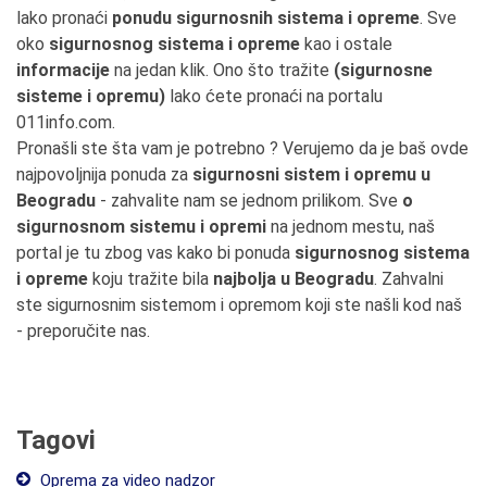
lako pronaći
ponudu sigurnosnih sistema i opreme
. Sve
oko
sigurnosnog sistema i opreme
kao i ostale
informacije
na jedan klik. Ono što tražite
(sigurnosne
sisteme i opremu)
lako ćete pronaći na portalu
011info.com.
Pronašli ste šta vam je potrebno ? Verujemo da je baš ovde
najpovoljnija ponuda za
sigurnosni sistem i opremu u
Beogradu
- zahvalite nam se jednom prilikom. Sve
o
sigurnosnom sistemu i opremi
na jednom mestu, naš
portal je tu zbog vas kako bi ponuda
sigurnosnog sistema
i opreme
koju tražite bila
najbolja u Beogradu
. Zahvalni
ste sigurnosnim sistemom i opremom koji ste našli kod naš
- preporučite nas.
Tagovi
Oprema za video nadzor