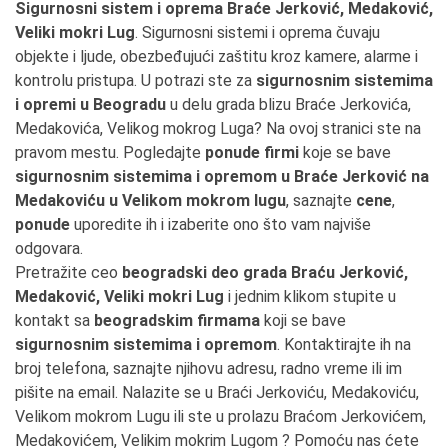
Sigurnosni sistem i oprema Braće Jerković, Medaković,
Veliki mokri Lug
. Sigurnosni sistemi i oprema čuvaju
objekte i ljude, obezbeđujući zaštitu kroz kamere, alarme i
kontrolu pristupa. U potrazi ste za
sigurnosnim sistemima
i opremi u Beogradu
u delu grada blizu Braće Jerkovića,
Medakovića, Velikog mokrog Luga? Na ovoj stranici ste na
pravom mestu. Pogledajte
ponude firmi
koje se bave
sigurnosnim sistemima i opremom u Braće Jerković na
Medakoviću u Velikom mokrom lugu
, saznajte
cene
,
ponude
uporedite ih i izaberite ono što vam najviše
odgovara.
Pretražite ceo
beogradski deo grada Braću Jerković,
Medaković, Veliki mokri Lug
i jednim klikom stupite u
kontakt sa
beogradskim firmama
koji se bave
sigurnosnim sistemima i opremom
. Kontaktirajte ih na
broj telefona, saznajte njihovu adresu, radno vreme ili im
pišite na email. Nalazite se u Braći Jerkoviću, Medakoviću,
Velikom mokrom Lugu ili ste u prolazu Braćom Jerkovićem,
Medakovićem, Velikim mokrim Lugom ? Pomoću nas ćete