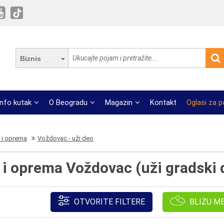
Biznis
Info kutak
O Beogradu
Magazin
Kontakt
Oglasi za 
 i oprema
Voždovac - uži deo
 i oprema Voždovac (uži gradski 
OTVORITE FILTERE
BLIZU M