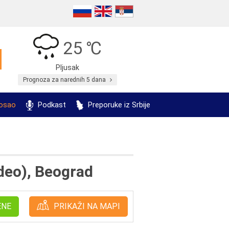
25 ℃
Pljusak
Prognoza za narednih 5 dana
posao
Podkast
Preporuke iz Srbije
deo), Beograd
ENE
PRIKAŽI NA MAPI