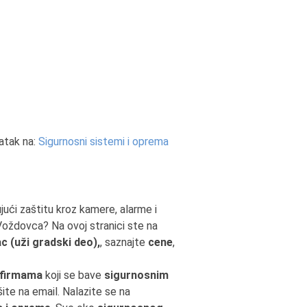
atak na:
Sigurnosni sistemi i oprema
jući zaštitu kroz kamere, alarme i
Voždovca? Na ovoj stranici ste na
 (uži gradski deo),
, saznajte
cene
,
 firmama
koji se bave
sigurnosnim
šite na email. Nalazite se na