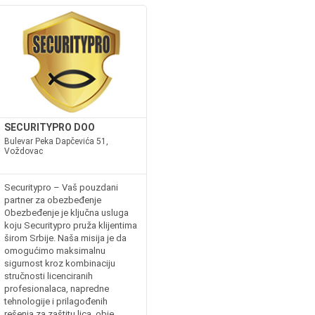
SECURITYPRO DOO
Bulevar Peka Dapčevića 51,
Voždovac
Securitypro – Vaš pouzdani
partner za obezbeđenje
Obezbeđenje je ključna usluga
koju Securitypro pruža klijentima
širom Srbije. Naša misija je da
omogućimo maksimalnu
sigurnost kroz kombinaciju
stručnosti licenciranih
profesionalaca, napredne
tehnologije i prilagođenih
rešenja za zaštitu lica, obje...