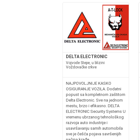
DELTA ELECTRONIC
Vojvode Stepe, u blizini
Voždovačke crkve
NAJPOVOLJNIJE KASKO
OSIGURANJE VOZILA. Dodatni
popust sa kompletnom zaštitom
Delta Electronic. Sve na jednom
mestu, brzo i efikasno. DELTA
ELECTRONIC Security Systems U
vremenu ubrzanog tehnološkog
razvoja auto industrije i
usavršavanju samih automobila
sve je češća pojava savršenijih
načina krađe...