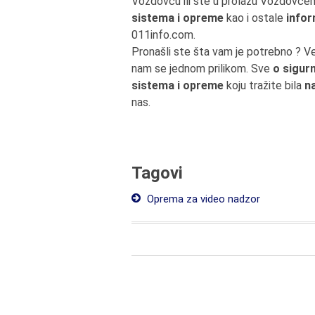
Voždovcu ili ste u prolazu Voždovc
sistema i opreme
kao i ostale
infor
011info.com.
Pronašli ste šta vam je potrebno ? V
nam se jednom prilikom. Sve
o sigur
sistema i opreme
koju tražite bila
n
nas.
Tagovi
Oprema za video nadzor