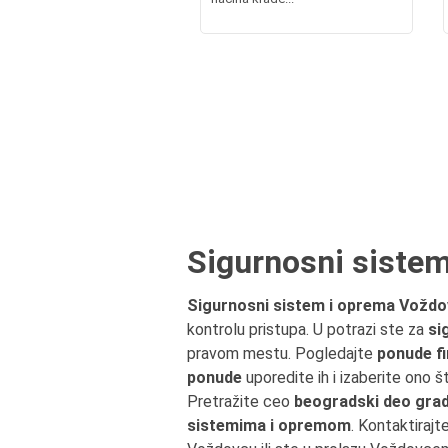
Sigurnosni siste
Sigurnosni sistem i oprema Vožd
kontrolu pristupa. U potrazi ste za
si
pravom mestu. Pogledajte
ponude fi
ponude
uporedite ih i izaberite ono 
Pretražite ceo
beogradski deo gra
sistemima i opremom
. Kontaktirajt