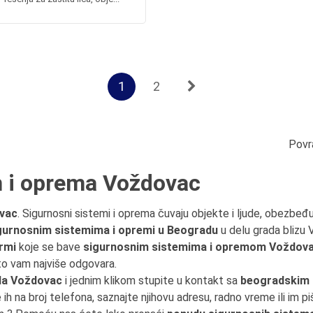
1
2
Povr
m i oprema Voždovac
ovac
. Sigurnosni sistemi i oprema čuvaju objekte i ljude, obezbeđu
gurnosnim sistemima i opremi u Beogradu
u delu grada blizu 
rmi
koje se bave
sigurnosnim sistemima i opremom Voždovac
što vam najviše odgovara.
da Voždovac
i jednim klikom stupite u kontakt sa
beogradskim
e ih na broj telefona, saznajte njihovu adresu, radno vreme ili im pi