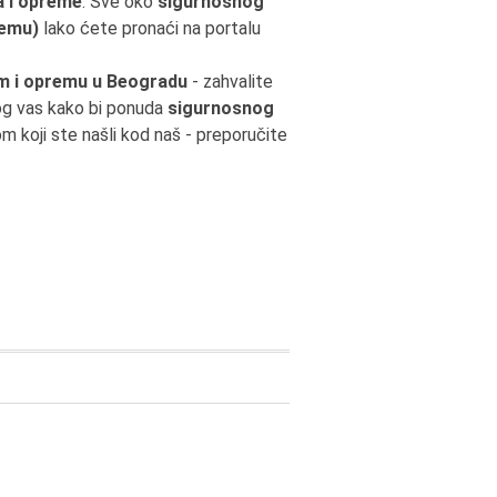
a i opreme
. Sve oko
sigurnosnog
remu)
lako ćete pronaći na portalu
em i opremu u Beogradu
- zahvalite
og vas kako bi ponuda
sigurnosnog
 koji ste našli kod naš - preporučite