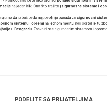
em ? Pomoću nas ćete lako pronaći
ponudu sigurnosnih sistem
macije
na jedan klik. Ono što tražite
(sigurnosne sisteme i op
erujemo da je baš ovde najpovoljnija ponuda za
sigurnosni sist
nosnom sistemu i opremi
na jednom mestu, naš portal je tu zb
ajbolja u Beogradu
. Zahvalni ste sigurnosnim sistemom i opremom
PODELITE SA PRIJATELJIMA