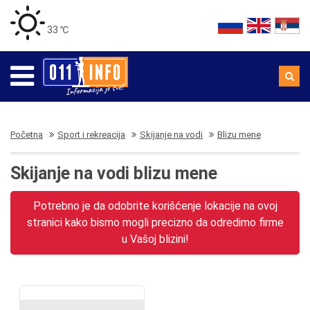
33 ℃
Početna
Sport i rekreacija
Skijanje na vodi
Blizu mene
Skijanje na vodi blizu mene
Potrebno je da odobrite korišćenje lokacije na ovoj
stranici kako bismo mogli precizno da odredimo firme
u Vašoj blizini!