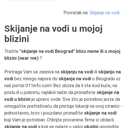
Povratak na:
Skijanje na vodi
Skijanje na vodi u mojoj
blizini
Tražite
"skijanje na vodi Beograd" blizu mene ili u mojoj
blizini (near me)
?
Pretraga Vam se zasniva na
skijanju na vodi
ili
skijanju na
vodi
bez mnogo napora do
skijanja na vodi
u Beogradu uz
naš portal 011info.com! Bez obzira da li ste kod kuće, na
poslu ili u pokretu, najlakši način da pronađete
skijanje na
vodi u blizini
je upravo ovde. Sve što je potrebno jeste da
omogućite pretraživaču da pristupi lokaciji na ovoj stranici -
jednostavno, brzo i pouzdano pronađite
skijanje na vodi
koji Vam je potreban. Otkrijte proverene firme iz oblasti
skijanje na vodi
a koji se nalaze u vašoj
okolini
uporedite