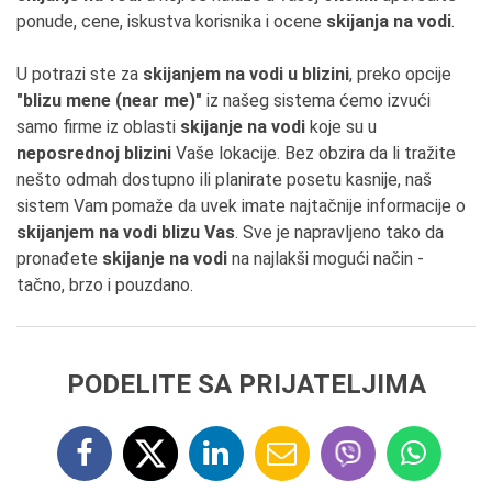
ponude, cene, iskustva korisnika i ocene
skijanja na vodi
.
U potrazi ste za
skijanjem na vodi u blizini
, preko opcije
"blizu mene (near me)"
iz našeg sistema ćemo izvući
samo firme iz oblasti
skijanje na vodi
koje su u
neposrednoj blizini
Vaše lokacije. Bez obzira da li tražite
nešto odmah dostupno ili planirate posetu kasnije, naš
sistem Vam pomaže da uvek imate najtačnije informacije o
skijanjem na vodi blizu Vas
. Sve je napravljeno tako da
pronađete
skijanje na vodi
na najlakši mogući način -
tačno, brzo i pouzdano.
PODELITE SA PRIJATELJIMA