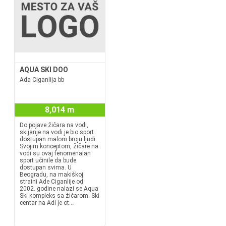
AQUA SKI DOO
Ada Ciganlija bb
8,014 m
Do pojave žičara na vodi,
skijanje na vodi je bio sport
dostupan malom broju ljudi.
Svojim konceptom, žičare na
vodi su ovaj fenomenalan
sport učinile da bude
dostupan svima. U
Beogradu, na makiškoj
straini Ade Ciganlije od
2002. godine nalazi se Aqua
Ski kompleks sa žičarom. Ski
centar na Adi je ot...